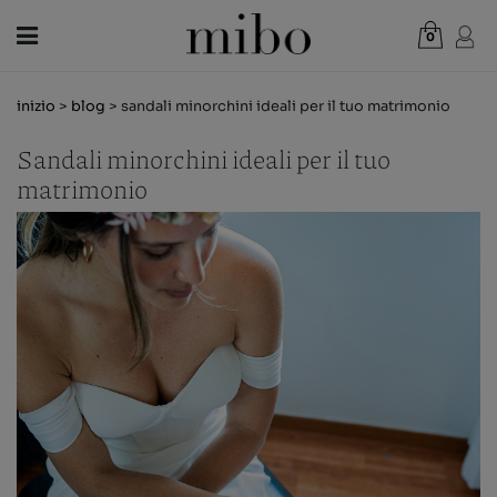
0
Totale:
0,00 €
inizio
>
blog
> sandali minorchini ideali per il tuo matrimonio
CREDI NEL PERCORSO
Sandali minorchini ideali per il tuo
DONNA
matrimonio
UOMO
BAMBINI
NOVITÀ
BUONO REGALO
NEGOZI
OUTLET
IT