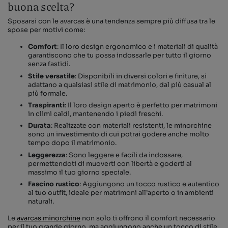
buona scelta?
Sposarsi con le avarcas è una tendenza sempre più diffusa tra le
spose per motivi come:
Comfort
: Il loro design ergonomico e i materiali di qualità
garantiscono che tu possa indossarle per tutto il giorno
senza fastidi.
Stile versatile
: Disponibili in diversi colori e finiture, si
adattano a qualsiasi stile di matrimonio, dal più casual al
più formale.
Traspiranti
: Il loro design aperto è perfetto per matrimoni
in climi caldi, mantenendo i piedi freschi.
Durata
: Realizzate con materiali resistenti, le minorchine
sono un investimento di cui potrai godere anche molto
tempo dopo il matrimonio.
Leggerezza
: Sono leggere e facili da indossare,
permettendoti di muoverti con libertà e goderti al
massimo il tuo giorno speciale.
Fascino rustico
: Aggiungono un tocco rustico e autentico
al tuo outfit, ideale per matrimoni all’aperto o in ambienti
naturali.
Le
avarcas minorchine
non solo ti offrono il comfort necessario
per il tuo grande giorno, ma aggiungono anche un tocco di stile