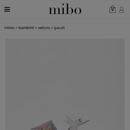
0
Totale:
0,00 €
inizio
>
bambini
>
velcro
> gaudi
CREDI NEL PERCORSO
DONNA
UOMO
BAMBINI
NOVITÀ
BUONO REGALO
NEGOZI
OUTLET
IT