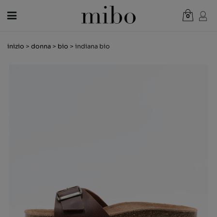
0
Totale:
0,00 €
inizio
>
donna
>
bio
> indiana bio
CREDI NEL PERCORSO
DONNA
UOMO
BAMBINI
NOVITÀ
BUONO REGALO
NEGOZI
OUTLET
IT