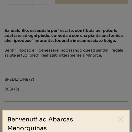
-
Sandalo Bio, essenziale per l'estate, con fibbia per poterlo
adattare ad ogni piede, comoda e con una pianta anatomica
che riproduce l'impronta, foderata in scamosciato beige.
Senti il riposo e il benessere indossando questi sandali, regala
salute ai tuoi piedi, realizzati interamente a Minorca.
SPEDIZIONE (?)
RESI (?)
Altre persone hanno acquistato anche
Benvenuti ad Abarcas
Menorquinas