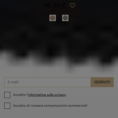
49,90 €
Vuoi ricevere le offerte e i codici sconto
Mibo nella tua email?
ISCRIVITI
Accetto l'
Informativa sulla privacy
Accetto di ricevere comunicazioni commerciali