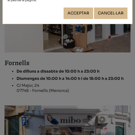
al peu de la pàgina.
ACCEPTAR
CANCEL·LAR
Fornells
De dilluns a dissabte de 10:00 h a 23:00 h
Diumenges de 10:00 h a 14:00 h i de 18:00 h a 23:00 h
C/ Major, 24
07748 - Fornells (Menorca)