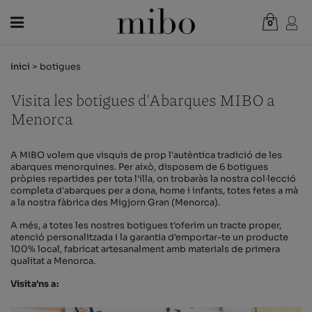
0
Total:
0,00 €
inici
> botigues
VEURE CISTELLA
Visita les botigues d'Abarques MIBO a
DONA
Menorca
HOME
NENS
A MIBO volem que visquis de prop l'autèntica tradició de les
abarques menorquines. Per això, disposem de 6 botigues
pròpies repartides per tota l'illa, on trobaràs la nostra col·lecció
NOVETATS
completa d'abarques per a dona, home i infants, totes fetes a mà
a la nostra fàbrica des Migjorn Gran (Menorca).
VAL REGAL
A més, a totes les nostres botigues t'oferim un tracte proper,
BOTIGUES
atenció personalitzada i la garantia d'emportar-te un producte
100% local, fabricat artesanalment amb materials de primera
qualitat a Menorca.
OUTLET
Visita'ns a:
CA