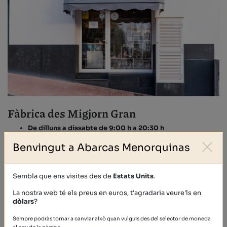
Fàbrica des Migjorn Gran
De dilluns a dissabte de 9:00 h a 20:30 h
Diumenge tancat
Benvingut a Abarcas Menorquinas
Polígon Industrial Nau B-6
07749 - Es Migjorn Gran (Menorca)
Consulta com arribar-hi
Sembla que ens visites des de
Estats Units
.
La nostra web té els preus en euros, t'agradaria veure'ls en
dòlars
?
Sempre podràs tornar a canviar això quan vulguis des del selector de moneda