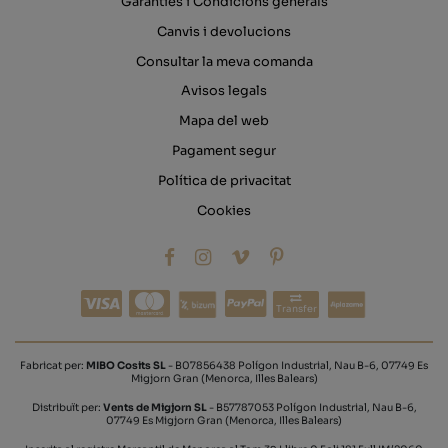
Garanties i Condicions generals
Canvis i devolucions
Consultar la meva comanda
Avisos legals
Mapa del web
Pagament segur
Política de privacitat
Cookies
Transfer
Fabricat per:
MIBO Cosits SL
- B07856438 Polígon Industrial, Nau B-6, 07749 Es
Migjorn Gran (Menorca, Illes Balears)
Distribuït per:
Vents de Migjorn SL
- B57787053 Polígon Industrial, Nau B-6,
07749 Es Migjorn Gran (Menorca, Illes Balears)