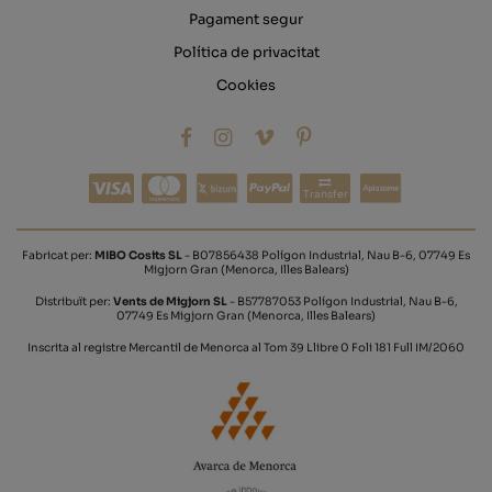
Pagament segur
Política de privacitat
Cookies
Transfer
Fabricat per:
MIBO Cosits SL
- B07856438 Polígon Industrial, Nau B-6, 07749 Es
Migjorn Gran (Menorca, Illes Balears)
Distribuït per:
Vents de Migjorn SL
- B57787053 Polígon Industrial, Nau B-6,
07749 Es Migjorn Gran (Menorca, Illes Balears)
Inscrita al registre Mercantil de Menorca al Tom 39 Llibre 0 Foli 181 Full IM/2060