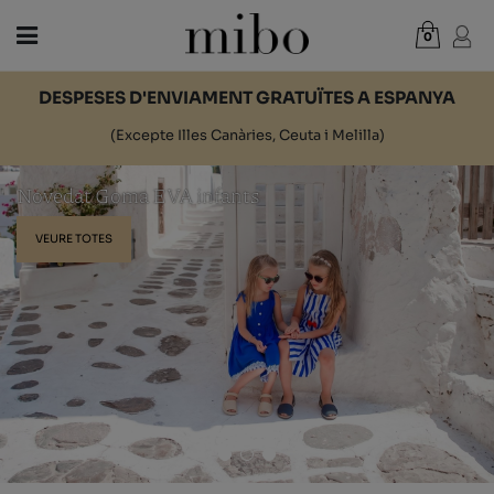
0
Total:
0,00 €
DESPESES D'ENVIAMENT GRATUÏTES A ESPANYA
VEURE CISTELLA
(Excepte Illes Canàries, Ceuta i Melilla)
DONA
Novedat Goma EVA infants
HOME
VEURE TOTES
NENS
NOVETATS
VAL REGAL
BOTIGUES
OUTLET
CA