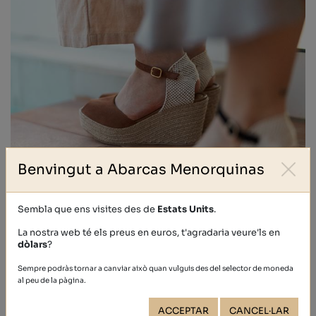
Benvingut a Abarcas Menorquinas
Sembla que ens visites des de
Estats Units
.
La nostra web té els preus en euros, t'agradaria veure'ls en
dòlars
?
Sempre podràs tornar a canviar això quan vulguis des del selector de moneda
al peu de la pàgina.
ACCEPTAR
CANCEL·LAR