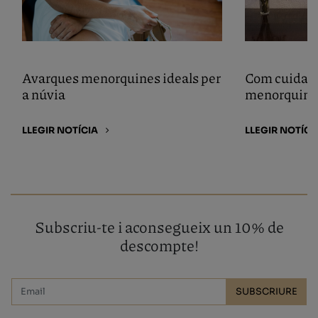
Avarques menorquines ideals per
Com cuidar 
a núvia
menorquines
LLEGIR NOTÍCIA
LLEGIR NOTÍCI
Subscriu-te i aconsegueix un 10% de
descompte!
SUBSCRIURE