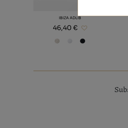
IBIZA ADLIB
46,40 €
Subs