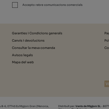
Accepto rebre comunicacions comercials
Garanties i Condicions generals
Pa
Canvis i devolucions
Pol
Consultar la meva comanda
Co
Avisos legals
Mapa del web
u B-6, 07749 Es Migjorn Gran (Menorca,
Distribuït per:
Vents de Migjorn SL
- B577