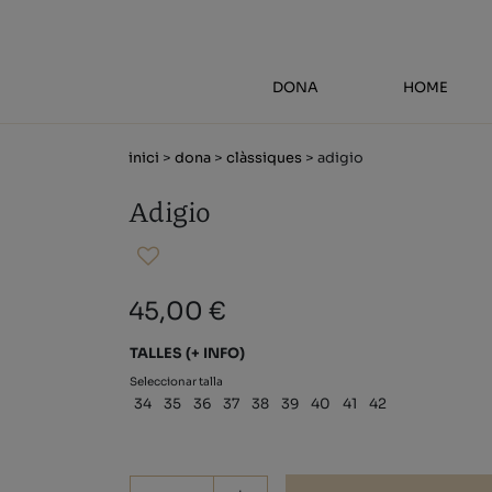
DONA
HOME
inici
>
dona
>
clàssiques
> adigio
Adigio
45,00 €
TALLES
(+ INFO)
Seleccionar talla
34
35
36
37
38
39
40
41
42