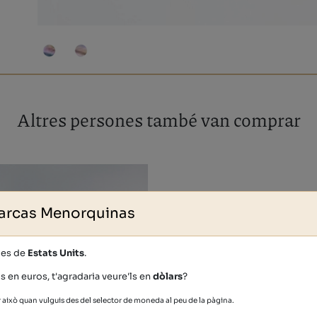
Altres persones també van comprar
arcas Menorquinas
des de
Estats Units
.
s en euros, t'agradaria veure'ls en
dòlars
?
això quan vulguis des del selector de moneda al peu de la pàgina.