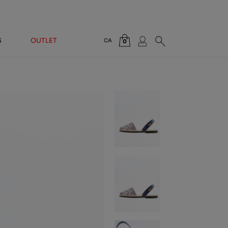
S
OUTLET
CA
0
Total:
0,00 €
VEURE CISTELLA