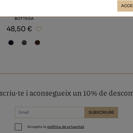
ACCE
BOTTEGA
48,50 €
criu-te i aconsegueix un 10% de desco
SUBSCRIURE
Accepto la
política de privacitat