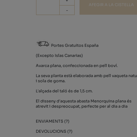
+
AFEGIR A LA CISTELLA
-
Portes Gratuitos España
(Excepto Islas Canarias)
Avarca plana, confeccionada en pell boví.
La seva planta està elaborada amb pell vaqueta natu
i sola de goma.
L'alçada del taló és de 1,5 cm.
El disseny d'aquesta abasta Menorquina plana és
atrevit i despreocupat, perfecte per al dia a dia
ENVIAMENTS (?)
DEVOLUCIONS (?)