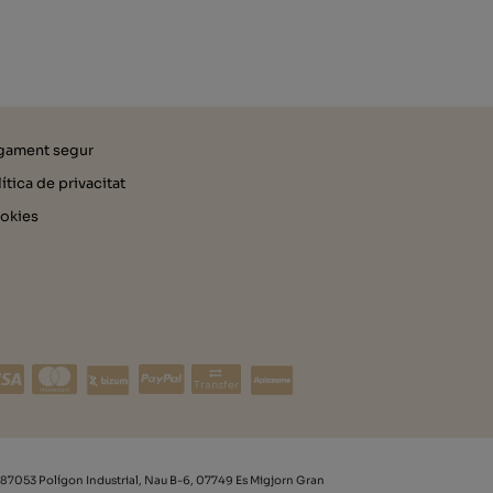
gament segur
ítica de privacitat
okies
Transfer
87053 Polígon Industrial, Nau B-6, 07749 Es Migjorn Gran