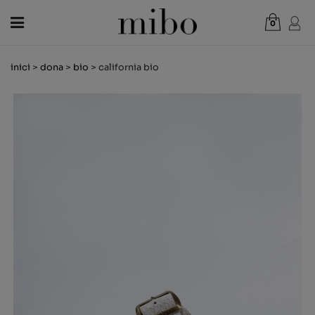
0
Total:
0,00 €
inici
>
dona
>
bio
> california bio
VEURE CISTELLA
DONA
HOME
NENS
NOVETATS
VAL REGAL
BOTIGUES
OUTLET
CA