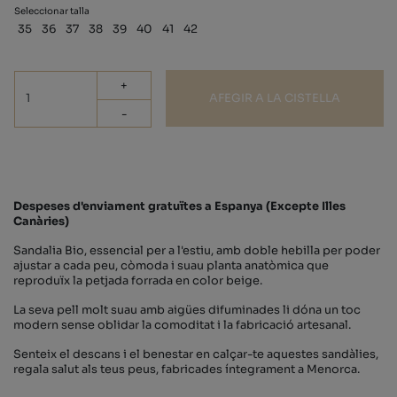
Seleccionar talla
35
36
37
38
39
40
41
42
+
AFEGIR A LA CISTELLA
-
Despeses d'enviament gratuïtes a Espanya (Excepte Illes
Canàries)
Sandalia Bio, essencial per a l'estiu, amb doble hebilla per poder
ajustar a cada peu, còmoda i suau planta anatòmica que
reproduïx la petjada forrada en color beige.
La seva pell molt suau amb aigües difuminades li dóna un toc
modern sense oblidar la comoditat i la fabricació artesanal.
Senteix el descans i el benestar en calçar-te aquestes sandàlies,
regala salut als teus peus, fabricades íntegrament a Menorca.