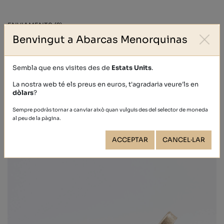
ENVIAMENTS (?)
Benvingut a Abarcas Menorquinas
DEVOLUCIONS (?)
Sembla que ens visites des de
Estats Units
.
La nostra web té els preus en euros, t'agradaria veure'ls en
Altres persones també van comprar
dòlars
?
Sempre podràs tornar a canviar això quan vulguis des del selector de moneda
al peu de la pàgina.
ACCEPTAR
CANCEL·LAR