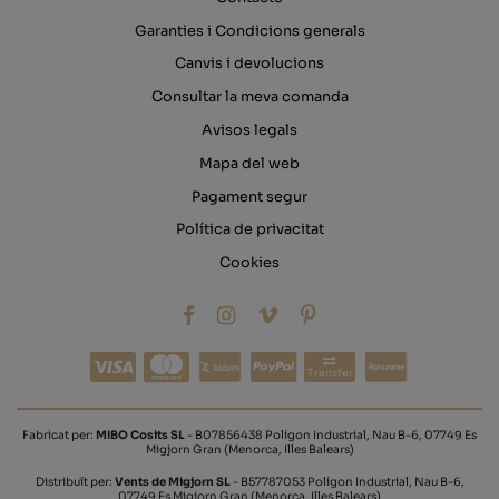
Garanties i Condicions generals
Canvis i devolucions
Consultar la meva comanda
Avisos legals
Mapa del web
Pagament segur
Política de privacitat
Cookies
Transfer
Fabricat per:
MIBO Cosits SL
- B07856438 Polígon Industrial, Nau B-6, 07749 Es
Migjorn Gran (Menorca, Illes Balears)
Distribuït per:
Vents de Migjorn SL
- B57787053 Polígon Industrial, Nau B-6,
07749 Es Migjorn Gran (Menorca, Illes Balears)