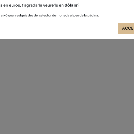
s en euros, t'agradaria veure'ls en
dòlars
?
això quan vulguis des del selector de moneda al peu de la pàgina.
ACCE