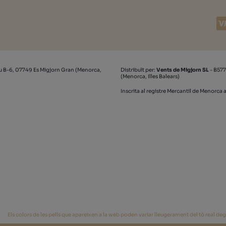
u B-6, 07749 Es Migjorn Gran (Menorca,
Distribuït per:
Vents de Migjorn SL
- B577
(Menorca, Illes Balears)
Inscrita al registre Mercantil de Menorca a
Els colors de les pells que apareixen a la web poden variar lleugerament del tò real degut