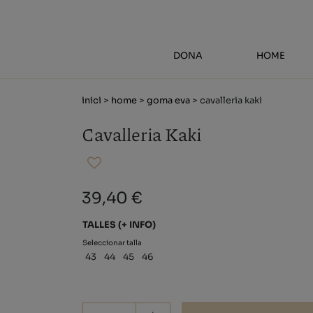
DONA
HOME
inici
>
home
>
goma eva
> cavalleria kaki
Cavalleria Kaki
39,40 €
TALLES
(+ INFO)
Seleccionar talla
43
44
45
46