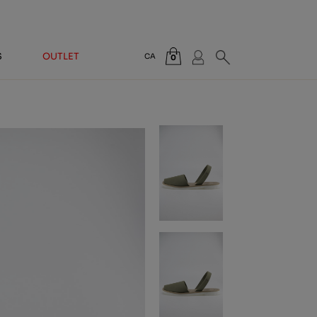
S
OUTLET
CA
0
Total:
0,00 €
VEURE CISTELLA