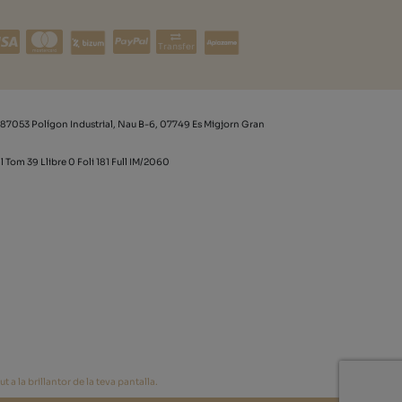
Transfer
87053 Polígon Industrial, Nau B-6, 07749 Es Migjorn Gran
l Tom 39 Llibre 0 Foli 181 Full IM/2060
 a la brillantor de la teva pantalla.