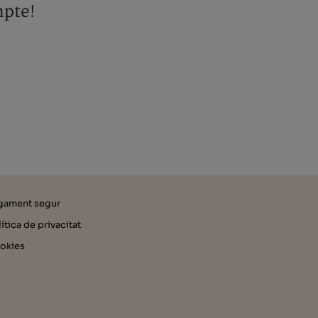
mpte!
gament segur
ítica de privacitat
okies