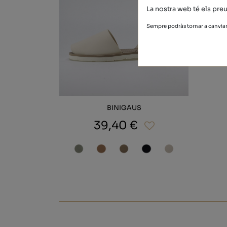
La nostra web té els preu
Sempre podràs tornar a canviar 
BINIGAUS
39,40 €