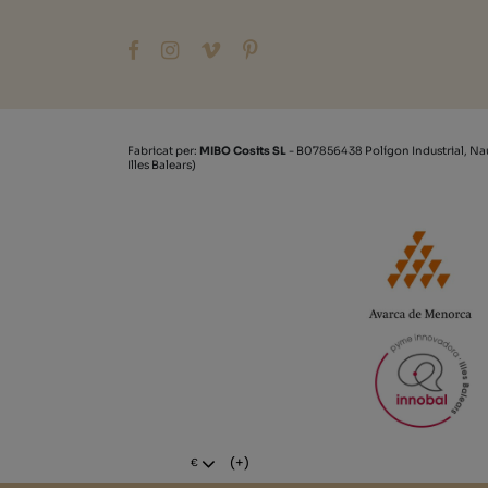
Fabricat per:
MIBO Cosits SL
- B07856438 Polígon Industrial, Na
Illes Balears)
(+)
€