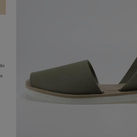
ado
ni