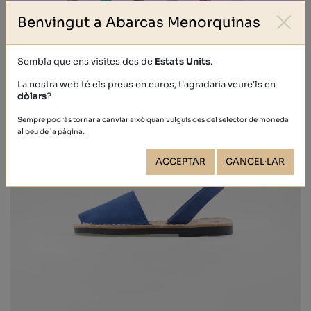
Benvingut a Abarcas Menorquinas
Sembla que ens visites des de
Estats Units
.
La nostra web té els preus en euros, t'agradaria veure'ls en
dòlars
?
Sempre podràs tornar a canviar això quan vulguis des del selector de moneda
al peu de la pàgina.
ACCEPTAR
CANCEL·LAR