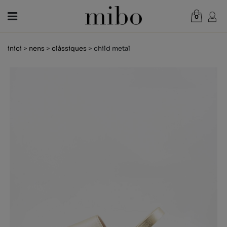
0
Total:
0,00 €
inici
>
nens
>
clàssiques
> child metal
VEURE CISTELLA
DONA
HOME
NENS
NOVETATS
VAL REGAL
BOTIGUES
OUTLET
CA