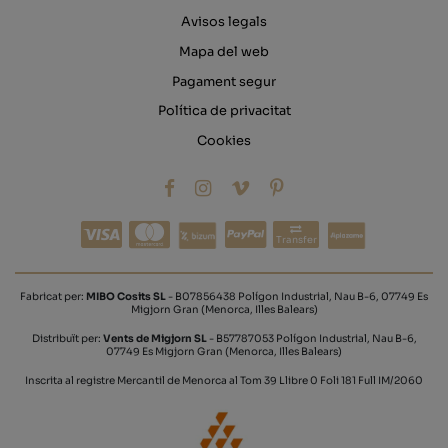
Avisos legals
Mapa del web
Pagament segur
Política de privacitat
Cookies
Transfer
Fabricat per:
MIBO Cosits SL
- B07856438 Polígon Industrial, Nau B-6, 07749 Es
Migjorn Gran (Menorca, Illes Balears)
Distribuït per:
Vents de Migjorn SL
- B57787053 Polígon Industrial, Nau B-6,
07749 Es Migjorn Gran (Menorca, Illes Balears)
Inscrita al registre Mercantil de Menorca al Tom 39 Llibre 0 Foli 181 Full IM/2060