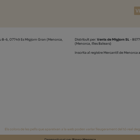
u B-6, 07749 Es Migjorn Gran (Menorca,
Distribuït per:
Vents de Migjorn SL
- B577
(Menorca, Illes Balears)
Inscrita al registre Mercantil de Menorca a
Els colors de les pells que apareixen a la web poden variar lleugerament del tò real degut
Desenvolupat per
Binary Menorca