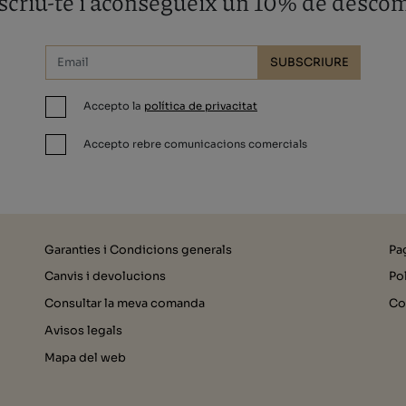
criu-te i aconsegueix un 10% de desco
SUBSCRIURE
Accepto la
política de privacitat
Accepto rebre comunicacions comercials
Garanties i Condicions generals
Pa
Canvis i devolucions
Pol
Consultar la meva comanda
Co
Avisos legals
Mapa del web