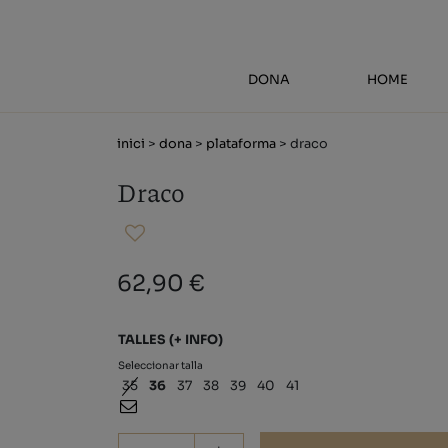
DONA
HOME
inici
>
dona
>
plataforma
> draco
Draco
62,90 €
TALLES
(+ INFO)
Seleccionar talla
35
36
37
38
39
40
41