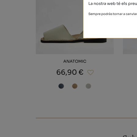
La nostra web té els preu
Sempre podràs tornar a canviar 
ANATOMIC
66,90 €