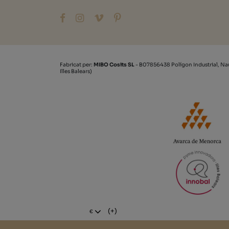
Fabricat per:
MIBO Cosits SL
- B07856438 Polígon Industrial, Na
Illes Balears)
(+)
€