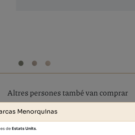
Altres persones també van comprar
arcas Menorquinas
des de
Estats Units
.