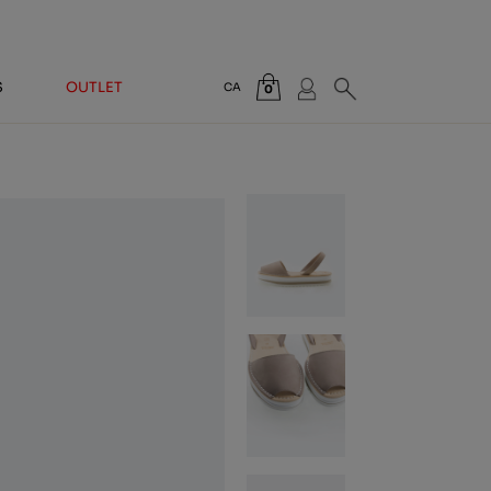
S
OUTLET
CA
0
Total:
0,00 €
VEURE CISTELLA