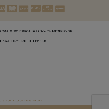
Transfer
87053 Polígon Industrial, Nau B-6, 07749 Es Migjorn Gran
l Tom 39 Llibre 0 Foli 181 Full IM/2060
 a la brillantor de la teva pantalla.