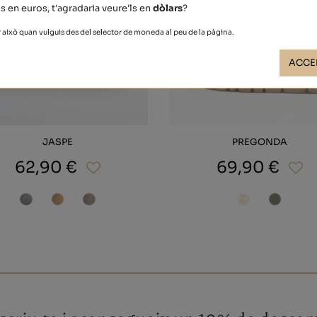
s en euros, t'agradaria veure'ls en
dòlars
?
això quan vulguis des del selector de moneda al peu de la pàgina.
ACCE
JASPE
PREGONDA
62,90 €
69,90 €