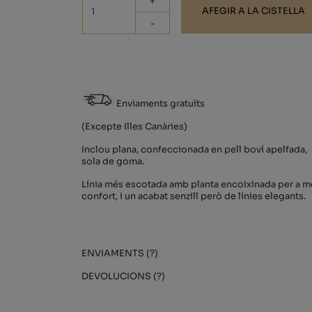
+
AFEGIR A LA CISTELLA
-
Enviaments gratuïts
(Excepte Illes Canàries)
Inclou plana, confeccionada en pell boví apelfada,
sola de goma.
Línia més escotada amb planta encoixinada per a m
confort, i un acabat senzill però de línies elegants.
ENVIAMENTS (?)
DEVOLUCIONS (?)