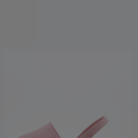
DEVOLUCIONS (?)
Altres persones també van comprar