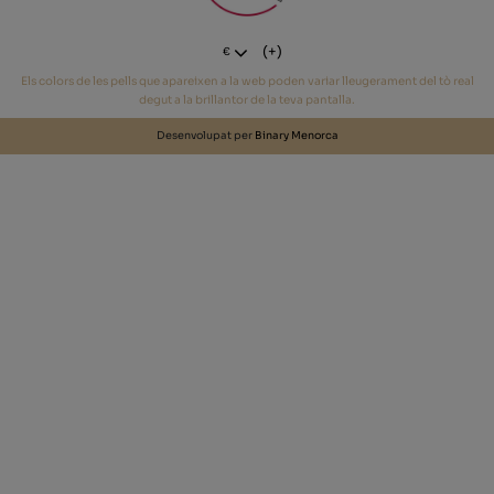
(+)
€
Els colors de les pells que apareixen a la web poden variar lleugerament del tò real
degut a la brillantor de la teva pantalla.
Desenvolupat per
Binary Menorca