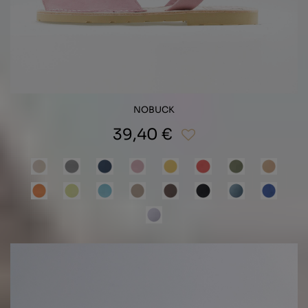
NOBUCK
39,40 €