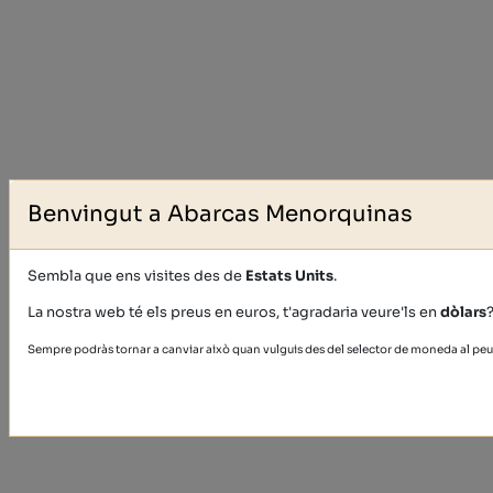
Benvingut a Abarcas Menorquinas
Sembla que ens visites des de
Estats Units
.
La nostra web té els preus en euros, t'agradaria veure'ls en
dòlars
Sempre podràs tornar a canviar això quan vulguis des del selector de moneda al peu