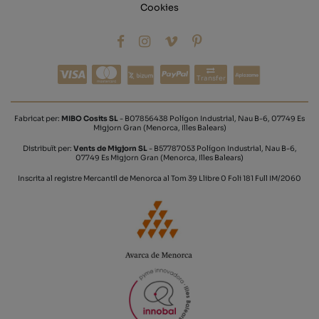
Cookies
Transfer
Fabricat per:
MIBO Cosits SL
- B07856438 Polígon Industrial, Nau B-6, 07749 Es
Migjorn Gran (Menorca, Illes Balears)
Distribuït per:
Vents de Migjorn SL
- B57787053 Polígon Industrial, Nau B-6,
07749 Es Migjorn Gran (Menorca, Illes Balears)
Inscrita al registre Mercantil de Menorca al Tom 39 Llibre 0 Foli 181 Full IM/2060