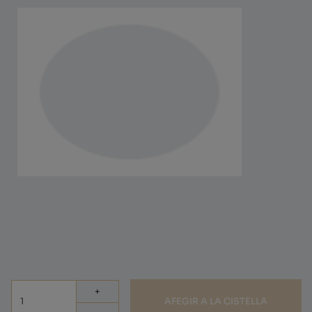
TALLES
(+ INFO)
Seleccionar talla
34
35
36
37
38
39
40
41
42
+
AFEGIR A LA CISTELLA