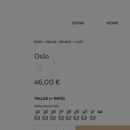
DONA
HOME
inici
>
dona
>
hivern
> oslo
Oslo
46,00 €
TALLES
(+ INFO)
Seleccionar talla
34
35
36
37
38
39
40
41
42