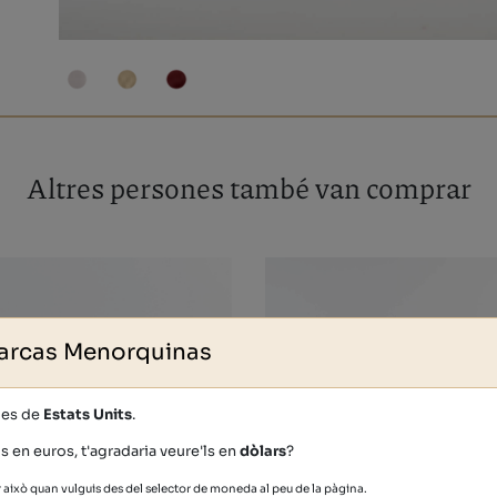
Altres persones també van comprar
arcas Menorquinas
des de
Estats Units
.
s en euros, t'agradaria veure'ls en
dòlars
?
això quan vulguis des del selector de moneda al peu de la pàgina.