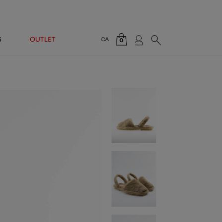
S
OUTLET
CA
0
Total:
0,00 €
VEURE CISTELLA