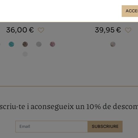
ACCE
GLITTER
ESTOCOLMO
36,00 €
39,95 €
criu-te i aconsegueix un 10% de desco
SUBSCRIURE