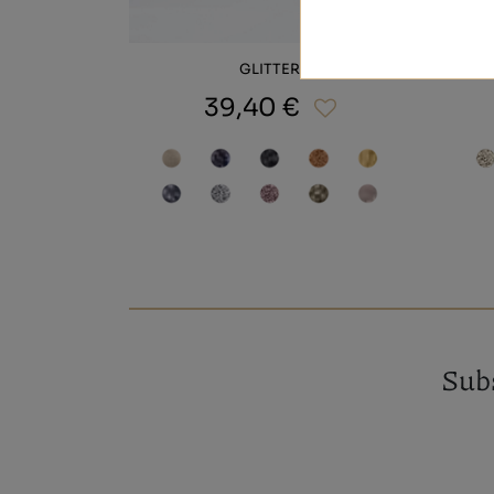
GLITTER
39,40 €
Subs