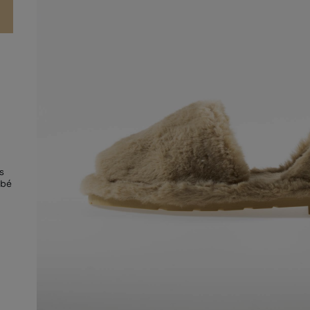
s
mbé