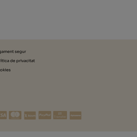
gament segur
ítica de privacitat
okies
Transfer