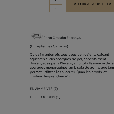
+
AFEGIR A LA CISTELLA
-
Ports Gratuïts Espanya.
(Excepte Illes Canarias)
Cuida i mantén els teus peus ben calents calçant
aquestes suaus abarques de pèl, especialment
dissenyades per a l'hivern, amb tota l'essència de le
abarques menorquines, amb sola de goma, que ta
permet utilitzar-les al carrer. Quan les provis, et
costarà desprendre-te'n.
ENVIAMENTS (?)
DEVOLUCIONS (?)