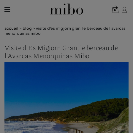
0
Total:
0,00 €
accueil
>
blog
> visite d'es migjorn gran, le berceau de l'avarcas
VOIR PANIER
menorquinas mibo
FEMME
Visite d'Es Migjorn Gran, le berceau de
l'Avarcas Menorquinas Mibo
HOMME
ENFANT
NOUVELLES
CHÈQUE CADEAU
BOUTIQUES
OUTLET
FR