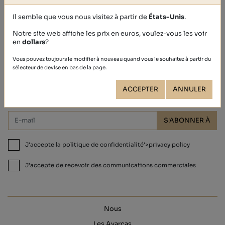
exclusifs !
Toute l'équipe sera ravie de vous accueillir, nous vous attendons !
Il semble que vous nous visitez à partir de
États-Unis
.
Notre site web affiche les prix en euros, voulez-vous les voir
en
dollars
?
Vous pouvez toujours le modifier à nouveau quand vous le souhaitez à partir du
sélecteur de devise en bas de la page.
Abonnez-vous et bénéficiez d'une
réduction de 10 % !
ACCEPTER
ANNULER
S'ABONNER À
J'accepte la politique de confidentialité'>privacy policy
J'accepte de recevoir des communications commerciales
Nous
Les Avarcas