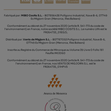
Transfer
Fabriqué par:
MIBO Cosits S.L.
- B07856438 Polígono Industrial, Nave B-6, 07749
Es Migjorn Gran (Menorca, Illes Balears)
Conformément au décret du 27 novembre 2020 (article R. 541-173 du code de
l'environnement) en France, notre société MIBO COSITS S.L. Le numéro UIN est le
FR264733_01EGZL
Distribué par:
Vents de Migjorn S.L.
- B57787053 Polígono Industrial, Nave B-6,
07749 Es Migjorn Gran (Menorca, Illes Balears)
Inscrite au Registre du Commerce de Minorque au Volume 39 Livre 0 Folio 181
Feuille IM/2060
Conformément au décret du 27 novembre 2020 (article R. 541-173 du code de
l'environnement) en France, nos VENTS DE MIGJORN S.L. est le
FR264735_01HPVS