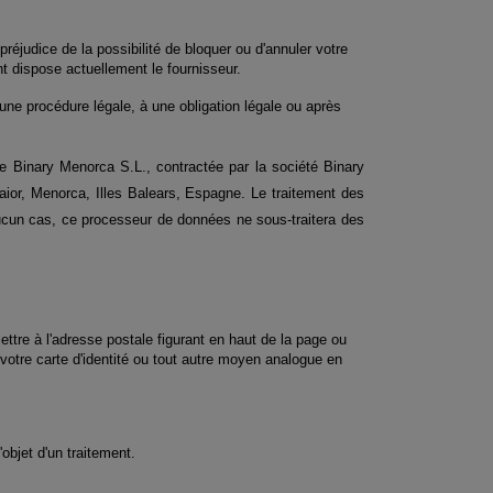
judice de la possibilité de bloquer ou d'annuler votre 
nt dispose actuellement le fournisseur.
une procédure légale, à une obligation légale ou après 
e Binary Menorca S.L., contractée par la société Binary 
or, Menorca, Illes Balears, Espagne. Le traitement des 
aucun cas, ce processeur de données ne sous-traitera des 
ttre à l'adresse postale figurant en haut de la page ou 
re carte d'identité ou tout autre moyen analogue en 
objet d'un traitement.