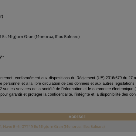
r)
9 Es Migjorn Gran (Menorca, Illes Balears)
é**
Internet, conformément aux dispositions du Règlement (UE) 2016/679 du 27 avr
 personnel et à la libre circulation de ces données et aux autres législations
2002 sur les services de la société de l'information et le commerce électroniqu
r garantir et protéger la confidentialité, l'intégrité et la disponibilité des do
ADRESSE
l, Nave B-6, 07749 Es Migjorn Gran (Menorca, Illes Balears)