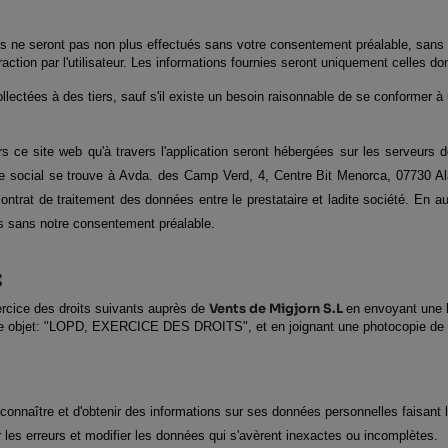
 ne seront pas non plus effectués sans votre consentement préalable, sans pré
action par l'utilisateur. Les informations fournies seront uniquement celles do
lectées à des tiers, sauf s'il existe un besoin raisonnable de se conformer à 
s ce site web qu'à travers l'application seront hébergées sur les serveurs d
social se trouve à Avda. des Camp Verd, 4, Centre Bit Menorca, 07730 Alai
ntrat de traitement des données entre le prestataire et ladite société. En 
rs sans notre consentement préalable.
s
rcice des droits suivants auprès de 
Vents de Migjorn S.L​​
en envoyant une le
me objet: "LOPD, EXERCICE DES DROITS", et en joignant une photocopie de vot
onnaître et d'obtenir des informations sur ses données personnelles faisant l'
er les erreurs et modifier les données qui s'avèrent inexactes ou incomplètes.