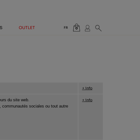
S
OUTLET
FR
0
Total:
0,00 €
VOIR PANIER
+ info
urs du site web.
+ info
 communautés sociales ou tout autre 