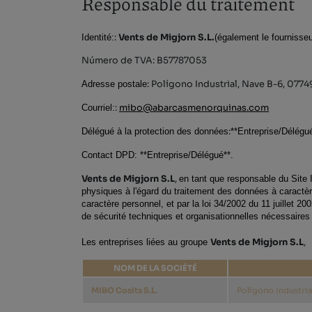
Responsable du traitement
Identité:
:
Vents de Migjorn S.L.​​
(également le fournisseu
Número de TVA: B57787053
Adresse postale
: Polígono Industrial, Nave B-6, 0774
Courriel:
:
mibo@abarcasmenorquinas.com
Délégué à la protection des données
:
**Entreprise/Délégu
Contact DPD: **Entreprise/Délégué**.
Vents de Migjorn S.L​​
,
en tant que responsable du Site 
physiques à l'égard du traitement des données à caractère
caractère personnel, et par la loi 34/2002 du 11 juillet 
de sécurité techniques et organisationnelles nécessaires pou
Les entreprises liées au groupe 
Vents de Migjorn S.L​​
,
NOM DE LA SOCIÉTÉ
MIBO Cosits S.L.
Polígono Industria