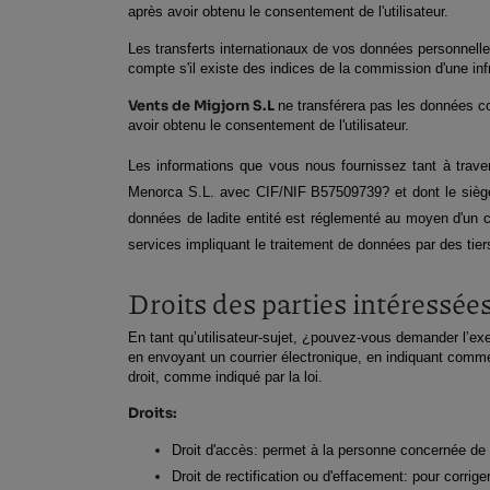
après avoir obtenu le consentement de l'utilisateur.
Les transferts internationaux de vos données personnelles
compte s'il existe des indices de la commission d'une infr
Vents de Migjorn S.L​​
ne transférera pas les données col
avoir obtenu le consentement de l'utilisateur.
Les informations que vous nous fournissez tant à traver
Menorca S.L. avec CIF/NIF B57509739? et dont le siège 
données de ladite entité est réglementé au moyen d'un co
services impliquant le traitement de données par des tie
Droits des parties intéressée
En tant qu’utilisateur-sujet, ¿pouvez-vous demander l’exe
en envoyant un courrier électronique, en indiquant com
droit, comme indiqué par la loi.
Droits:
Droit d'accès: permet à la personne concernée de c
Droit de rectification ou d'effacement: pour corrig