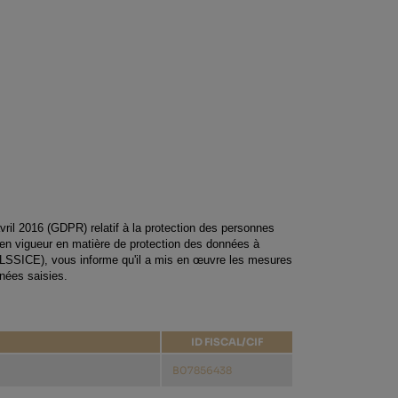
il 2016 (GDPR) relatif à la protection des personnes 
 en vigueur en matière de protection des données à 
e (LSSICE), vous informe qu'il a mis en œuvre les mesures 
nnées saisies.
ID FISCAL/CIF
B07856438