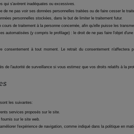
es qui s'avèrent inadéquates ou excessives.
ée de ne pas voir ses données personnelles traitées ou de faire cesser le trai
nnées personnelles stockées, dans le but de limiter le traitement futur.
 cours de traitement à la personne concernée, afin qu'elle puisse les transme
lles automatisées (y compris le profilage) : le droit de ne pas faire l'objet d'u
otre consentement à tout moment. Le retrait du consentement n'affectera pas
ès de l'autorité de surveillance si vous estimez que vos droits relatifs à la pr
es
sont les suivantes:
érents services proposés sur le site.
fournis sur le site web.
 améliorer l'expérience de navigation, comme indiqué dans la politique en mat