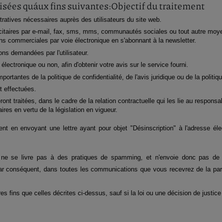
isées quáux fins suivantes:
Objectif du traitement
atives nécessaires auprès des utilisateurs du site web.
aires par e-mail, fax, sms, mms, communautés sociales ou tout autre moyen é
s commerciales par voie électronique en s'abonnant à la newsletter.
ons demandées par l'utilisateur.
lectronique ou non, afin d'obtenir votre avis sur le service fourni.
tantes de la politique de confidentialité, de l'avis juridique ou de la politi
t effectuées.
nt traitées, dans le cadre de la relation contractuelle qui les lie au respons
ires en vertu de la législation en vigueur.
 en envoyant une lettre ayant pour objet "Désinscription" à l'adresse éle
 ne se livre pas à des pratiques de spamming, et n'envoie donc pas de c
r conséquent, dans toutes les communications que vous recevrez de la part du 
 fins que celles décrites ci-dessus, sauf si la loi ou une décision de justice 