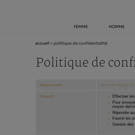
FEMME
HOMME
accueil
> politique de confidentialité
Politique de conf
Responsable
Vents de Migjorn S.
Effectuer le
Objectif
Pour envoyer
moyen électr
Répondre aux 
Fournir les s
Gestion des