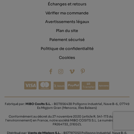
Échanges et retours
Vérifier ma commande
Avertissements légaux
Plan du site
Paiement sécurisé
Politique de confidentialité
Cookies
Transfer
Fabriqué par:
MIBO Cosits S.L.
- B07856438 Polígono Industrial, Nave B-6, 07749
Es Migjorn Gran (Menorca, Illes Balears)
Conformément au décret du 27 novembre 2020 (article R. 541-173 du code de
l'environnement) en France, notre société MIBO COSITS S.L. Le numéro UIN est le
FR264733_01EGZL
Distribué par:
Vents de Migjorn S.L.
- B57787053 Polígono Industrial, Nave B-6,