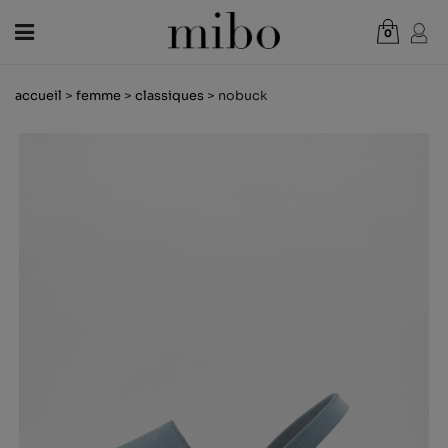
0
Total:
0,00 €
accueil
>
femme
>
classiques
> nobuck
VOIR PANIER
FEMME
HOMME
ENFANT
NOUVELLES
CHÈQUE CADEAU
BOUTIQUES
OUTLET
FR