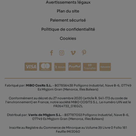
Avertissements légaux
Plan du site
Paiement sécurisé
Politique de confidentialité
Cookies
Transfer
Fabriqué par:
MIBO Cosits S.L.
- B07856438 Polígono Industrial, Nave B-6, 07749
Es Migjorn Gran (Menorca, Illes Balears)
Conformément au décret du 27 novembre 2020 (article R. 541-173 du code de
l'environnement) en France, notre société MIBO COSITS S.L. Le numéro UIN est le
FR264733_01EGZL
Distribué par:
Vents de Migjorn S.L.
- B57787053 Polígono Industrial, Nave B-6,
07749 Es Migjorn Gran (Menorca, Illes Balears)
Inscrite au Registre du Commerce de Minorque au Volume 39 Livre 0 Folio 181
Feuille IM/2060