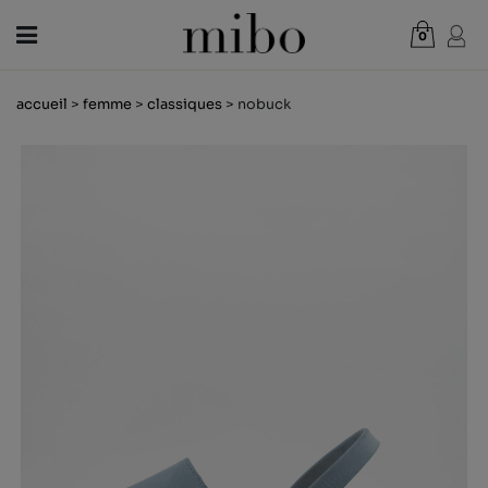
0
Total:
0,00 €
accueil
>
femme
>
classiques
> nobuck
VOIR PANIER
FEMME
HOMME
ENFANT
NOUVELLES
CHÈQUE CADEAU
BOUTIQUES
OUTLET
FR