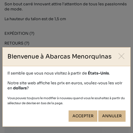
Son bout carré innovant attire l'attention de tous les passionnés
de mode.
La hauteur du talon est de 1,5 cm
EXPÉDITION (?)
RETOURS (?)
Bienvenue à Abarcas Menorquinas
D'autres personnes ont également acheté
Il semble que vous nous visitez à partir de
États-Unis
.
Notre site web affiche les prix en euros, voulez-vous les voir
en
dollars
?
Vous pouvez toujours le modifier à nouveau quand vous le souhaitez à partir du
sélecteur de devise en bas de la page.
ACCEPTER
ANNULER