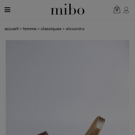
0
Total:
0,00 €
accueil
>
femme
>
classiques
> alexandra
VOIR PANIER
FEMME
HOMME
ENFANT
NOUVELLES
CHÈQUE CADEAU
BOUTIQUES
OUTLET
FR