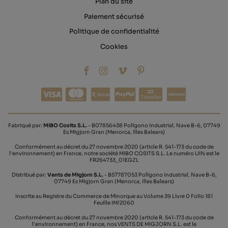
Plan du site
Paiement sécurisé
Politique de confidentialité
Cookies
Transfer
Fabriqué par:
MIBO Cosits S.L.
- B07856438 Polígono Industrial, Nave B-6, 07749
Es Migjorn Gran (Menorca, Illes Balears)
Conformément au décret du 27 novembre 2020 (article R. 541-173 du code de
l'environnement) en France, notre société MIBO COSITS S.L. Le numéro UIN est le
FR264733_01EGZL
Distribué par:
Vents de Migjorn S.L.
- B57787053 Polígono Industrial, Nave B-6,
07749 Es Migjorn Gran (Menorca, Illes Balears)
Inscrite au Registre du Commerce de Minorque au Volume 39 Livre 0 Folio 181
Feuille IM/2060
Conformément au décret du 27 novembre 2020 (article R. 541-173 du code de
l'environnement) en France, nos VENTS DE MIGJORN S.L. est le