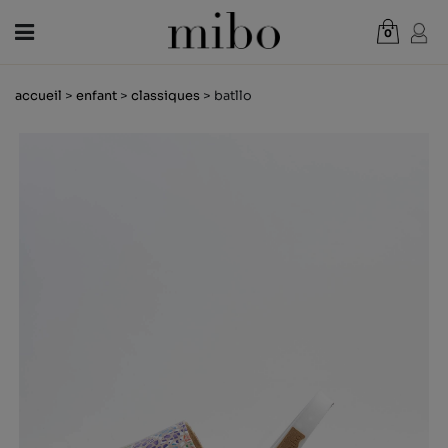
0
Total:
0,00 €
accueil
>
enfant
>
classiques
> batllo
VOIR PANIER
FEMME
HOMME
ENFANT
NOUVELLES
CHÈQUE CADEAU
BOUTIQUES
OUTLET
FR