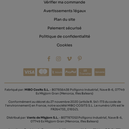
Vérifier ma commande
Avertissements légaux
Plan du site
Paiement sécurisé
Politique de confidentialité
Cookies
Transfer
Fabriqué par:
MIBO Cosits S.L.
- B07856438 Polígono Industrial, Nave B-6, 07749
Es Migjorn Gran (Menorca, Illes Balears)
Conformément au décret du 27 novembre 2020 (article R. 541-173 du code de
l'environnement) en France, notre société MIBO COSITS S.L. Le numéro UIN est le
FR264733_01EGZL
Distribué par:
Vents de Migjorn S.L.
- B57787053 Polígono Industrial, Nave B-6,
07749 Es Migjorn Gran (Menorca, Illes Balears)