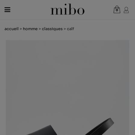
0
Total:
0,00 €
accueil
>
homme
>
classiques
> calf
VOIR PANIER
FEMME
HOMME
ENFANT
NOUVELLES
CHÈQUE CADEAU
BOUTIQUES
OUTLET
FR