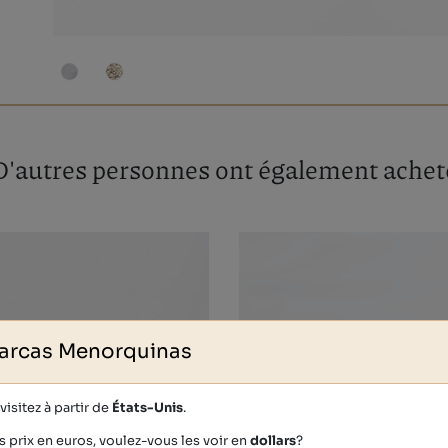
D'autres personnes ont également achet
arcas Menorquinas
isitez à partir de
États-Unis
.
s prix en euros, voulez-vous les voir en
dollars
?