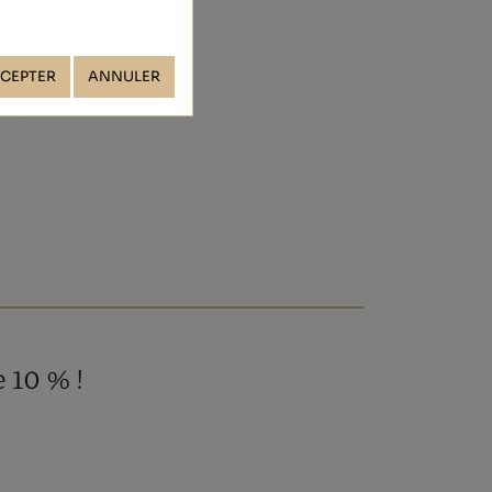
CEPTER
ANNULER
 10 % !