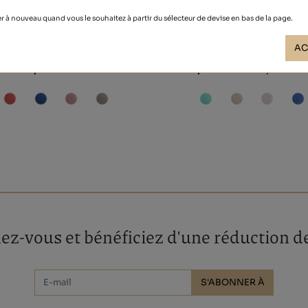
r à nouveau quand vous le souhaitez à partir du sélecteur de devise en bas de la page.
NOBUCK
URDIMBRE
AC
34,00 €
64,90 €
45,95 €
z-vous et bénéficiez d'une réduction de
S'ABONNER À