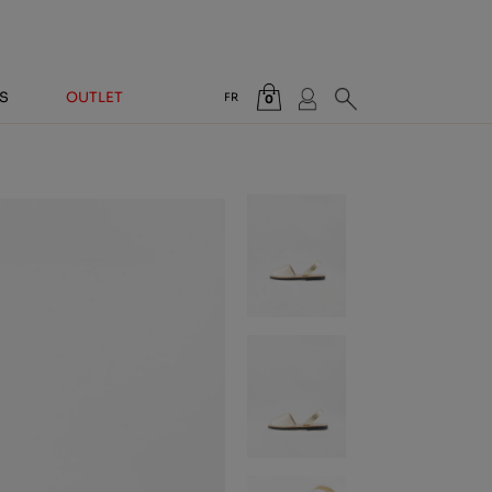
S
OUTLET
FR
0
Total:
0,00 €
VOIR PANIER