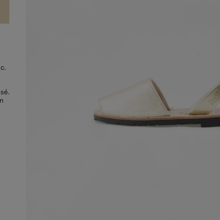
c.
sé.
on