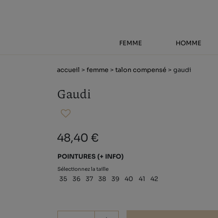
FEMME
HOMME
accueil
>
femme
>
talon compensé
> gaudi
Gaudi
48,40 €
POINTURES
(+ INFO)
Sélectionnez la taille
35
36
37
38
39
40
41
42