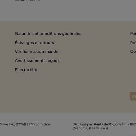
Garanties et conditions générales
Pa
Échanges et retours
Pol
Vérifier ma commande
Co
Avertissements légaux
Plan du site
 Nave B-6, 07749 Es Migjorn Gran
Distribué par:
Vents de Migjorn S.L.
- B57
(Menorca, Illes Balears)