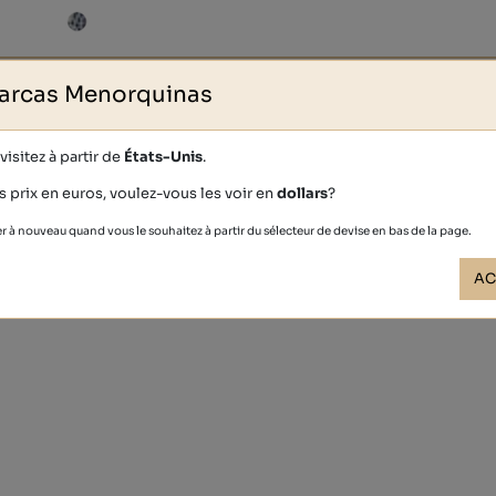
arcas Menorquinas
D'autres personnes ont également achet
isitez à partir de
États-Unis
.
s prix en euros, voulez-vous les voir en
dollars
?
r à nouveau quand vous le souhaitez à partir du sélecteur de devise en bas de la page.
AC