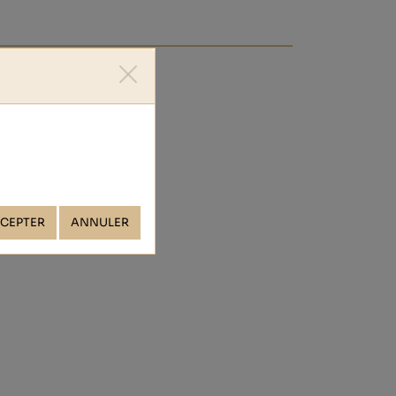
é
CEPTER
ANNULER