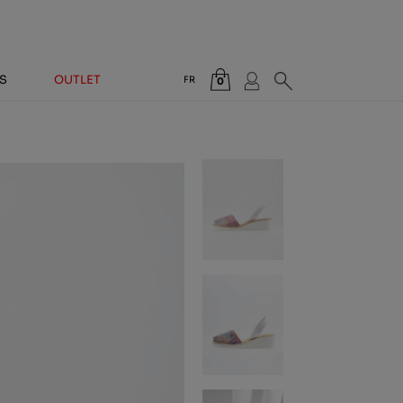
S
OUTLET
FR
0
Total:
0,00 €
VOIR PANIER