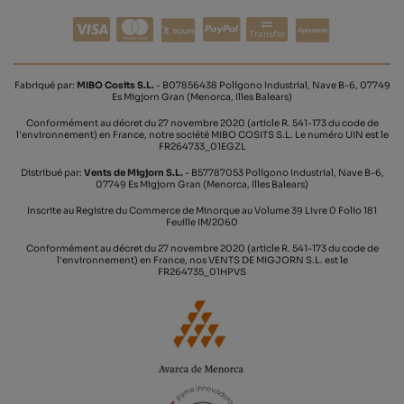
Transfer
Fabriqué par:
MIBO Cosits S.L.
- B07856438 Polígono Industrial, Nave B-6, 07749
Es Migjorn Gran (Menorca, Illes Balears)
Conformément au décret du 27 novembre 2020 (article R. 541-173 du code de
l'environnement) en France, notre société MIBO COSITS S.L. Le numéro UIN est le
FR264733_01EGZL
Distribué par:
Vents de Migjorn S.L.
- B57787053 Polígono Industrial, Nave B-6,
07749 Es Migjorn Gran (Menorca, Illes Balears)
Inscrite au Registre du Commerce de Minorque au Volume 39 Livre 0 Folio 181
Feuille IM/2060
Conformément au décret du 27 novembre 2020 (article R. 541-173 du code de
l'environnement) en France, nos VENTS DE MIGJORN S.L. est le
FR264735_01HPVS