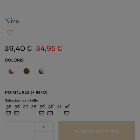
Niza
39,40 €
34,95 €
COLORIS
POINTURES
(+ INFO)
Sélectionnez la taille
35
36
37
38
39
40
41
42
+
AJOUTER AU PANIER
-