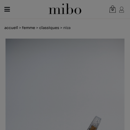
0
Total:
0,00 €
accueil
>
femme
>
classiques
> niza
VOIR PANIER
FEMME
HOMME
ENFANT
NOUVELLES
CHÈQUE CADEAU
BOUTIQUES
OUTLET
FR