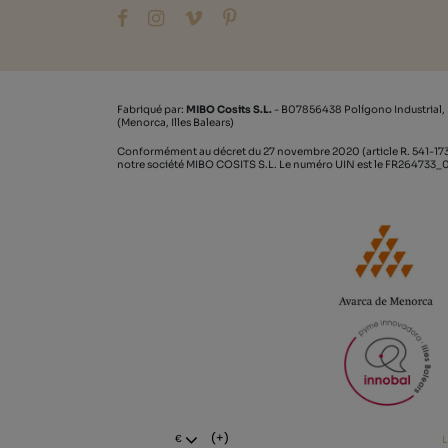
Fabriqué par:
MIBO Cosits S.L.
- B07856438 Polígono Industrial,
(Menorca, Illes Balears)
Conformément au décret du 27 novembre 2020 (article R. 541-173
notre société MIBO COSITS S.L. Le numéro UIN est le FR264733
(+)
L
€