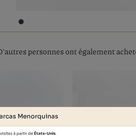
D'autres personnes ont également achet
arcas Menorquinas
isitez à partir de
États-Unis
.