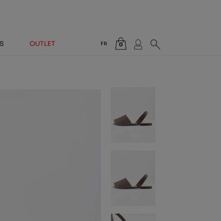
S
OUTLET
FR
0
Total:
0,00 €
VOIR PANIER