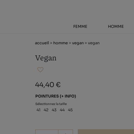
FEMME
HOMME
accueil
>
homme
>
vegan
> vegan
Vegan
44,40 €
POINTURES
(+ INFO)
Sélectionnez la taille
41
42
43
44
45