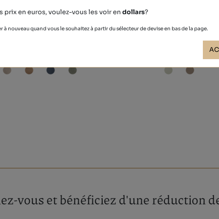
s prix en euros, voulez-vous les voir en
dollars
?
r à nouveau quand vous le souhaitez à partir du sélecteur de devise en bas de la page.
KASEL
ANATOMIC
44,40 €
66,90 €
AC
z-vous et bénéficiez d'une réduction de