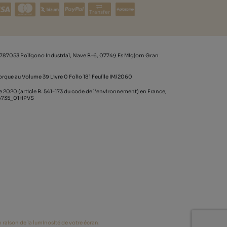
Transfer
787053 Polígono Industrial, Nave B-6, 07749 Es Migjorn Gran
rque au Volume 39 Livre 0 Folio 181 Feuille IM/2060
020 (article R. 541-173 du code de l'environnement) en France,
64735_01HPVS
 raison de la luminosité de votre écran.