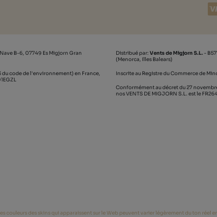
 Nave B-6, 07749 Es Migjorn Gran
Distribué par:
Vents de Migjorn S.L.
- B57
(Menorca, Illes Balears)
 du code de l'environnement) en France,
Inscrite au Registre du Commerce de Mino
_01EGZL
Conformément au décret du 27 novembre 2
nos VENTS DE MIGJORN S.L. est le FR2
es couleurs des skins qui apparaissent sur le Web peuvent varier légèrement du ton réel en