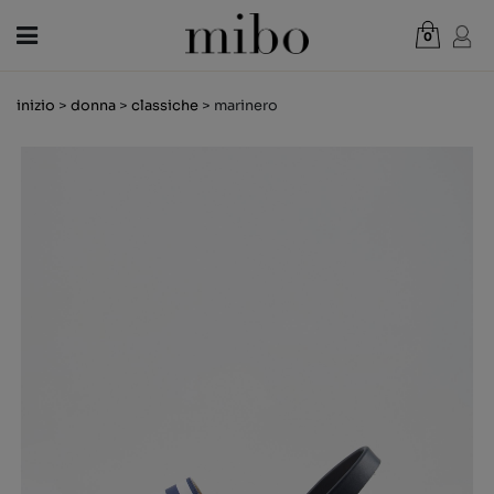
0
Totale:
0,00 €
inizio
>
donna
>
classiche
> marinero
CREDI NEL PERCORSO
DONNA
UOMO
BAMBINI
NOVITÀ
BUONO REGALO
NEGOZI
OUTLET
IT