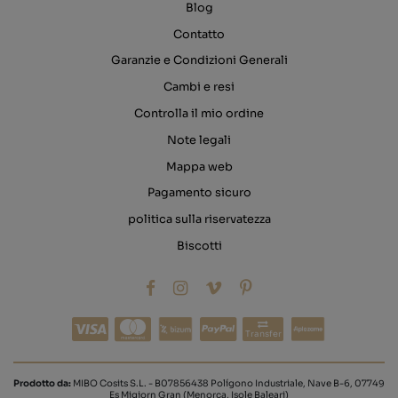
Blog
Contatto
Garanzie e Condizioni Generali
Cambi e resi
Controlla il mio ordine
Note legali
Mappa web
Pagamento sicuro
politica sulla riservatezza
Biscotti
Transfer
Prodotto da:
MIBO Cosits S.L. - B07856438 Polígono Industriale, Nave B-6, 07749
Es Migjorn Gran (Menorca, Isole Baleari)