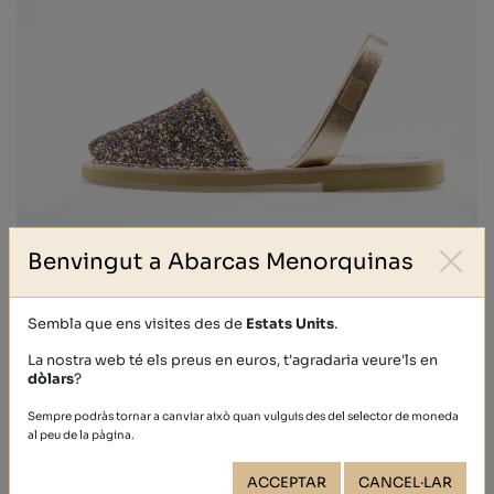
Benvingut a Abarcas Menorquinas
GLITTER
Sembla que ens visites des de
Estats Units
.
39,40 €
La nostra web té els preus en euros, t'agradaria veure'ls en
dòlars
?
Sempre podràs tornar a canviar això quan vulguis des del selector de moneda
al peu de la pàgina.
ACCEPTAR
CANCEL·LAR