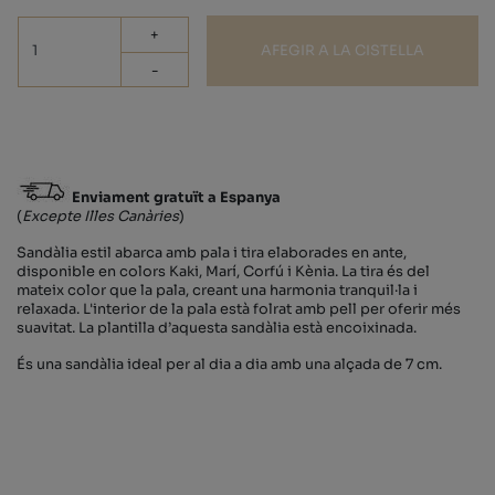
+
AFEGIR A LA CISTELLA
-
Enviament gratuït a Espanya
(
Excepte Illes Canàries
)
Sandàlia estil abarca amb pala i tira elaborades en ante,
disponible en colors Kaki, Marí, Corfú i Kènia. La tira és del
mateix color que la pala, creant una harmonia tranquil·la i
relaxada. L'interior de la pala està folrat amb pell per oferir més
suavitat. La plantilla d’aquesta sandàlia està encoixinada.
És una sandàlia ideal per al dia a dia amb una alçada de 7 cm.