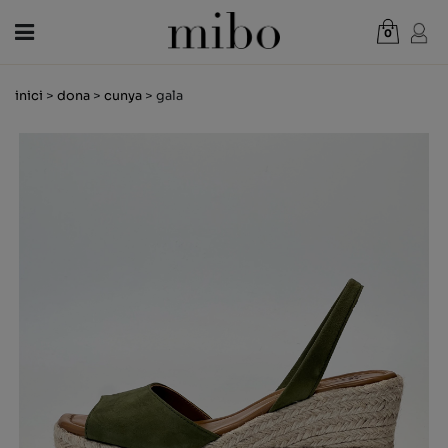
0
Total:
0,00 €
inici
>
dona
>
cunya
> gala
VEURE CISTELLA
DONA
HOME
NENS
NOVETATS
VAL REGAL
BOTIGUES
OUTLET
CA