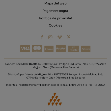
Mapa del web
Pagament segur
Política de privacitat
Cookies
Transfer
Fabricat per:
MIBO Cosits SL
- B07856438 Polígon Industrial, Nau B-6, 07749 Es
Migjorn Gran (Menorca, Illes Balears)
Distribuït per:
Vents de Migjorn SL
- B57787053 Polígon Industrial, Nau B-6,
07749 Es Migjorn Gran (Menorca, Illes Balears)
Inscrita al registre Mercantil de Menorca al Tom 39 Llibre 0 Foli 181 Full IM/2060