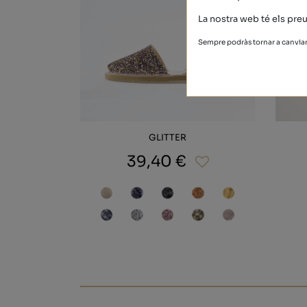
La nostra web té els preu
Sempre podràs tornar a canviar 
GLITTER
39,40 €