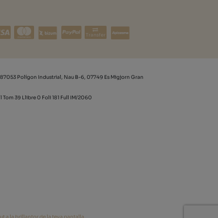
Transfer
87053 Polígon Industrial, Nau B-6, 07749 Es Migjorn Gran
l Tom 39 Llibre 0 Foli 181 Full IM/2060
 a la brillantor de la teva pantalla.