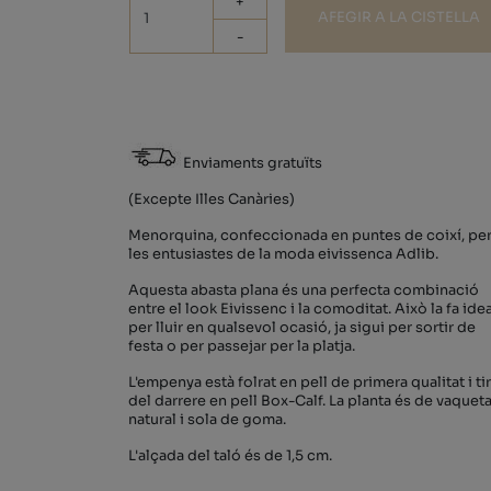
+
AFEGIR A LA CISTELLA
-
Enviaments gratuïts
(Excepte Illes Canàries)
Menorquina, confeccionada en puntes de coixí, per
les entusiastes de la moda eivissenca Adlib.
Aquesta abasta plana és una perfecta combinació
entre el look Eivissenc i la comoditat. Això la fa idea
per lluir en qualsevol ocasió, ja sigui per sortir de
festa o per passejar per la platja.
L'empenya està folrat en pell de primera qualitat i ti
del darrere en pell Box-Calf. La planta és de vaquet
natural i sola de goma.
L'alçada del taló és de 1,5 cm.