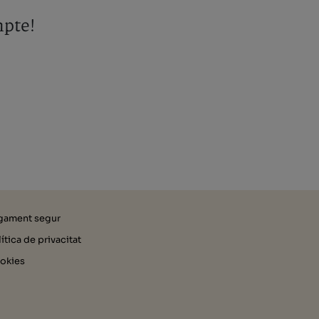
mpte!
gament segur
ítica de privacitat
okies