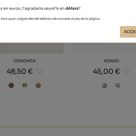
s en euros, t'agradaria veure'ls en
dòlars
?
això quan vulguis des del selector de moneda al peu de la pàgina.
ACCE
CONCHITA
ADIGIO
48,50 €
45,00 €