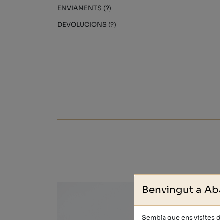
ENVIAMENTS (?)
DEVOLUCIONS (?)
Benvingut a Ab
Sembla que ens visites 