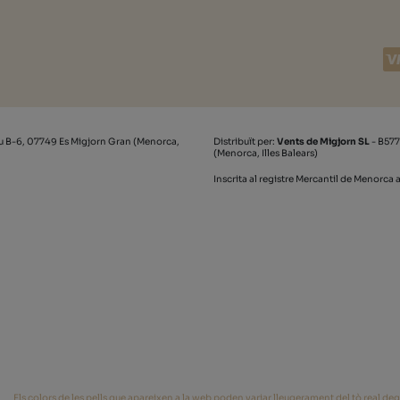
u B-6, 07749 Es Migjorn Gran (Menorca,
Distribuït per:
Vents de Migjorn SL
- B577
(Menorca, Illes Balears)
Inscrita al registre Mercantil de Menorca a
Els colors de les pells que apareixen a la web poden variar lleugerament del tò real degut