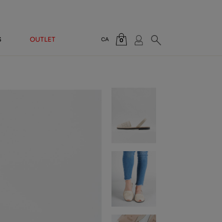
S
OUTLET
CA
0
Total:
0,00 €
VEURE CISTELLA