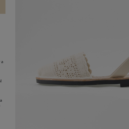
 a
l
ra
a