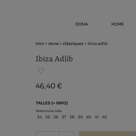
DONA
HOME
inici
>
dona
>
clàssiques
> ibiza adlib
Ibiza Adlib
46,40 €
TALLES
(+ INFO)
Seleccionar talla
34
35
36
37
38
39
40
41
42