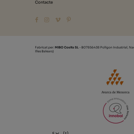
Contacte
Fabricat per:
MIBO Cosits SL
- B07856438 Polígon Industrial, Na
Illes Balears)
(+)
€