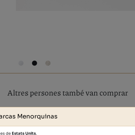
Altres persones també van comprar
arcas Menorquinas
des de
Estats Units
.