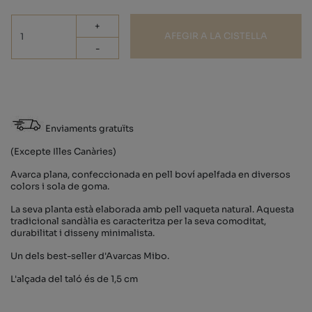
+
AFEGIR A LA CISTELLA
-
Enviaments gratuïts
(Excepte Illes Canàries)
Avarca plana, confeccionada en pell boví apelfada en diversos
colors i sola de goma.
La seva planta està elaborada amb pell vaqueta natural. Aquesta
tradicional sandàlia es caracteritza per la seva comoditat,
durabilitat i disseny minimalista.
Un dels best-seller d'Avarcas Mibo.
L'alçada del taló és de 1,5 cm