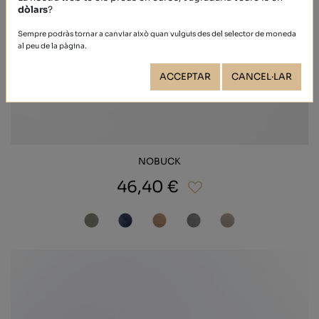
dòlars
?
Sempre podràs tornar a canviar això quan vulguis des del selector de moneda
al peu de la pàgina.
ACCEPTAR
CANCEL·LAR
NOBUCK
46,40 €