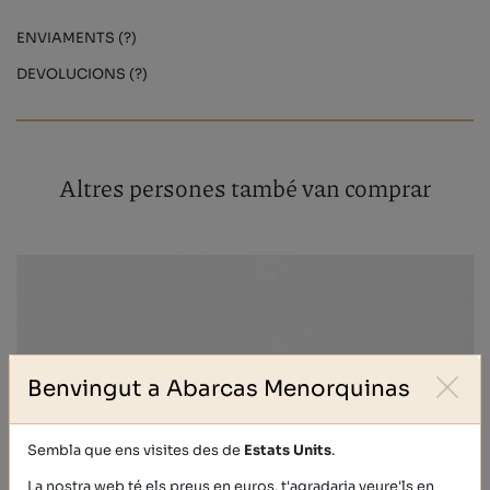
ENVIAMENTS (?)
DEVOLUCIONS (?)
Altres persones també van comprar
Benvingut a Abarcas Menorquinas
Sembla que ens visites des de
Estats Units
.
La nostra web té els preus en euros, t'agradaria veure'ls en