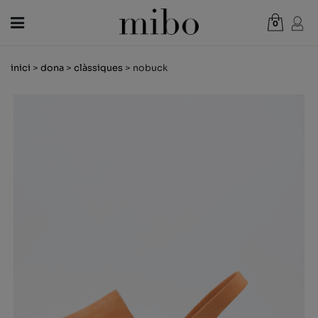
0
Total:
0,00 €
inici
>
dona
>
clàssiques
> nobuck
VEURE CISTELLA
DONA
HOME
NENS
NOVETATS
VAL REGAL
BOTIGUES
OUTLET
CA