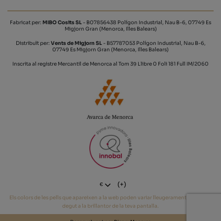
Fabricat per:
MIBO Cosits SL
- B07856438 Polígon Industrial, Nau B-6, 07749 Es
Migjorn Gran (Menorca, Illes Balears)
Distribuït per:
Vents de Migjorn SL
- B57787053 Polígon Industrial, Nau B-6,
07749 Es Migjorn Gran (Menorca, Illes Balears)
Inscrita al registre Mercantil de Menorca al Tom 39 Llibre 0 Foli 181 Full IM/2060
(+)
€
Els colors de les pells que apareixen a la web poden variar lleugerament del tò real
degut a la brillantor de la teva pantalla.