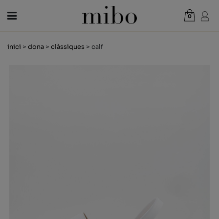
0
Total:
0,00 €
inici
>
dona
>
clàssiques
> calf
VEURE CISTELLA
DONA
HOME
NENS
NOVETATS
VAL REGAL
BOTIGUES
OUTLET
CA