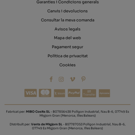
Garanties i Condicions generals
Canvis i devolucions
Consultar la meva comanda
Avisos legals
Mapa del web
Pagament segur
Política de privacitat
Cookies
Transfer
Fabricat per:
MIBO Cosits SL
- B07856438 Polígon Industrial, Nau B-6, 07749 Es
Migjorn Gran (Menorca, Illes Balears)
Distribuït per:
Vents de Migjorn SL
- B57787053 Polígon Industrial, Nau B-6,
07749 Es Migjorn Gran (Menorca, Illes Balears)