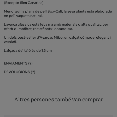
(Excepte Illes Canàries)
Menorquina plana de pell Box-Calf, la seva planta està elaborada
en pell vaqueta natural.
L'avarca clàssica està fet a mà amb materials d'alta qualitat, per
oferir durabilitat, resistència i comoditat.
Un dels best-seller d'Avarcas Mibo, un calçat còmode, elegant i
versàtil.
L'alçada del taló és de 1,5 cm
ENVIAMENTS (?)
DEVOLUCIONS (?)
Altres persones també van comprar