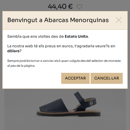
44,40 €
Benvingut a Abarcas Menorquinas
Sembla que ens visites des de
Estats Units
.
La nostra web té els preus en euros, t'agradaria veure'ls en
dòlars
?
Sempre podràs tornar a canviar això quan vulguis des del selector de moneda
al peu de la pàgina.
ACCEPTAR
CANCEL·LAR