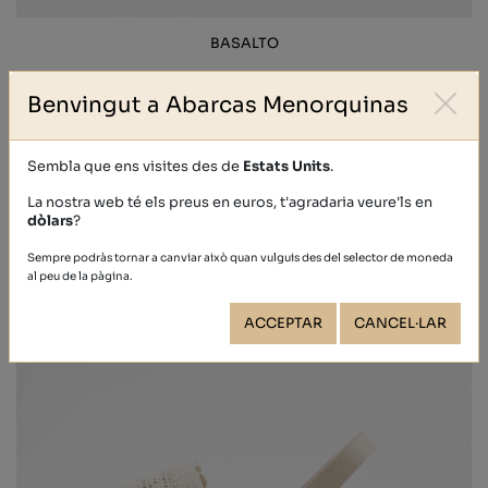
BASALTO
62,90 €
Benvingut a Abarcas Menorquinas
Sembla que ens visites des de
Estats Units
.
La nostra web té els preus en euros, t'agradaria veure'ls en
dòlars
?
Sempre podràs tornar a canviar això quan vulguis des del selector de moneda
al peu de la pàgina.
ACCEPTAR
CANCEL·LAR