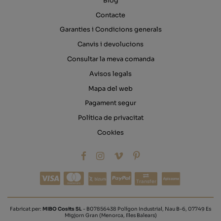
Blog
Contacte
Garanties i Condicions generals
Canvis i devolucions
Consultar la meva comanda
Avisos legals
Mapa del web
Pagament segur
Política de privacitat
Cookies
Transfer
Fabricat per:
MIBO Cosits SL
- B07856438 Polígon Industrial, Nau B-6, 07749 Es
Migjorn Gran (Menorca, Illes Balears)