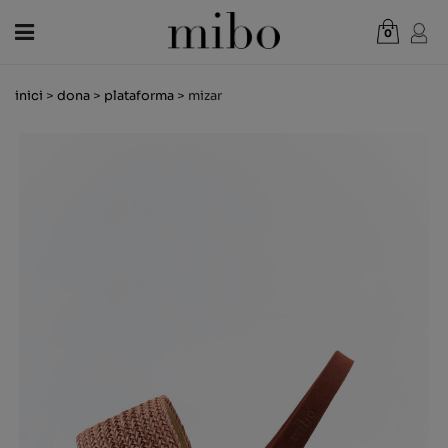
0
Total:
0,00 €
inici
>
dona
>
plataforma
> mizar
VEURE CISTELLA
DONA
HOME
NENS
NOVETATS
VAL REGAL
BOTIGUES
OUTLET
CA