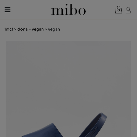
0
Total:
0,00 €
inici
>
dona
>
vegan
> vegan
VEURE CISTELLA
DONA
HOME
NENS
NOVETATS
VAL REGAL
BOTIGUES
OUTLET
CA