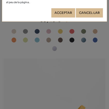
al peu de la pàgina.
NOBUCK
ACCEPTAR
CANCEL·LAR
39,40 €