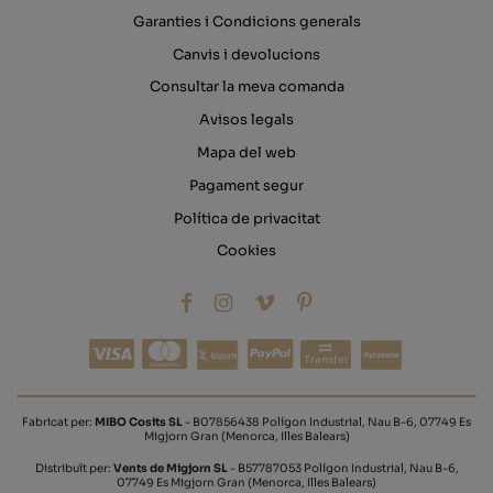
Garanties i Condicions generals
Canvis i devolucions
Consultar la meva comanda
Avisos legals
Mapa del web
Pagament segur
Política de privacitat
Cookies
Transfer
Fabricat per:
MIBO Cosits SL
- B07856438 Polígon Industrial, Nau B-6, 07749 Es
Migjorn Gran (Menorca, Illes Balears)
Distribuït per:
Vents de Migjorn SL
- B57787053 Polígon Industrial, Nau B-6,
07749 Es Migjorn Gran (Menorca, Illes Balears)