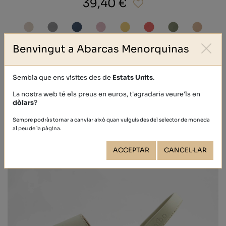
39,40 €
Benvingut a Abarcas Menorquinas
Sembla que ens visites des de
Estats Units
.
La nostra web té els preus en euros, t'agradaria veure'ls en
dòlars
?
Sempre podràs tornar a canviar això quan vulguis des del selector de moneda
al peu de la pàgina.
ACCEPTAR
CANCEL·LAR