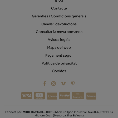
Blog
Contacte
Garanties i Condicions generals
Canvis i devolucions
Consultar la meva comanda
Avisos legals
Mapa del web
Pagament segur
Política de privacitat
Cookies
Transfer
Fabricat per:
MIBO Cosits SL
- B07856438 Polígon Industrial, Nau B-6, 07749 Es
Migjorn Gran (Menorca, Illes Balears)