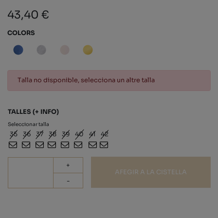
43,40 €
COLORS
Talla no disponible, selecciona un altre talla
TALLES
(+ INFO)
Seleccionar talla
35
36
37
38
39
40
41
42
+
AFEGIR A LA CISTELLA
-