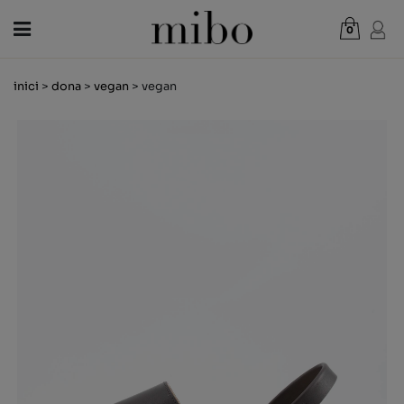
0
Total:
0,00 €
inici
>
dona
>
vegan
> vegan
VEURE CISTELLA
DONA
HOME
NENS
NOVETATS
VAL REGAL
BOTIGUES
OUTLET
CA