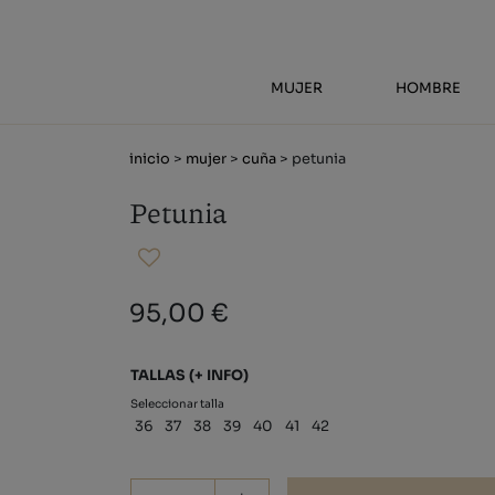
MUJER
HOMBRE
inicio
>
mujer
>
cuña
> petunia
Petunia
95,00 €
TALLAS
(+ INFO)
Seleccionar talla
36
37
38
39
40
41
42