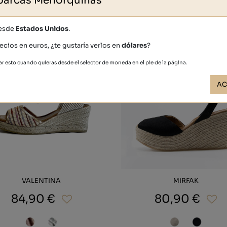
barcas Menorquinas
Otras personas también compraron
desde
Estados Unidos
.
ecios en euros, ¿te gustaría verlos en
dólares
?
r esto cuando quieras desde el selector de moneda en el pie de la página.
AC
VALENTINA
MIRFAK
84,90 €
80,90 €