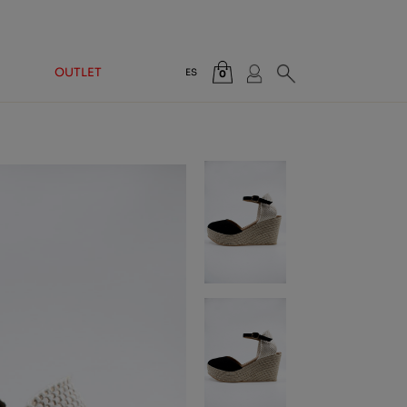
OUTLET
ES
0
Total:
0,00 €
VER CESTA