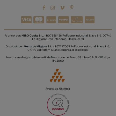
Transfer
Fabricat per:
MIBO Cosits S.L.
- B07856438 Polígono Industrial, Nave B-6, 07749
Es Migjorn Gran (Menorca, Illes Balears)
Distribuït per:
Vents de Migjorn S.L.
- B57787053 Polígono Industrial, Nave B-6,
07749 Es Migjorn Gran (Menorca, Illes Balears)
Inscrita en el registro Mercantil de Menorca en el Tomo 39 Libro 0 Folio 181 Hoja
IM/2060