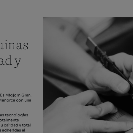
uinas
ad y
Es Migjorn Gran,
e Menorca con una
vas tecnologías
totalmente
u calidad y total
 adheridas al