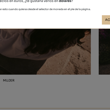
ecios en euros, ¿te gustaría verlos en
dólares
?
r esto cuando quieras desde el selector de moneda en el pie de la página.
AC
MUJER