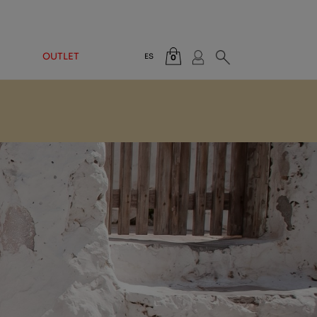
OUTLET
ES
0
Total:
0,00 €
VER CESTA