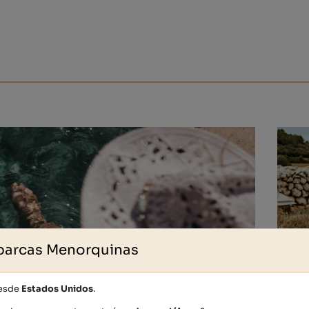
barcas Menorquinas
desde
Estados Unidos
.