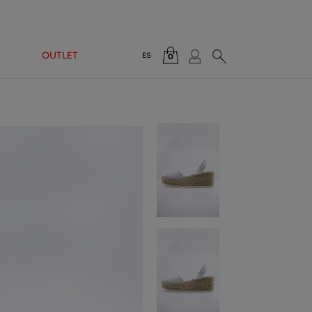
OUTLET
ES
0
Total:
0,00 €
VER CESTA