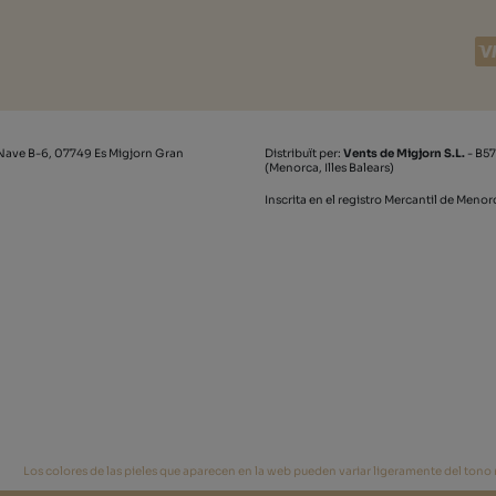
Nave B-6, 07749 Es Migjorn Gran
Distribuït per:
Vents de Migjorn S.L.
- B57
(Menorca, Illes Balears)
Inscrita en el registro Mercantil de Meno
Los colores de las pieles que aparecen en la web pueden variar ligeramente del tono re