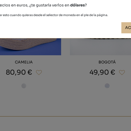
ecios en euros, ¿te gustaría verlos en
dólares
?
r esto cuando quieras desde el selector de moneda en el pie de la página.
AC
CAMELIA
BOGOTÁ
80,90 €
49,90 €