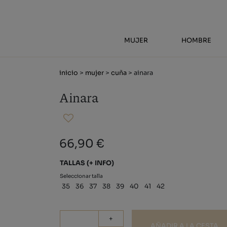
MUJER
HOMBRE
inicio
>
mujer
>
cuña
> ainara
Ainara
66,90 €
TALLAS
(+ INFO)
Seleccionar talla
35
36
37
38
39
40
41
42
+
AÑADIR A LA CESTA