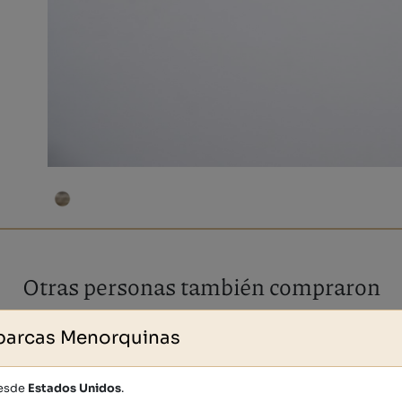
Otras personas también compraron
barcas Menorquinas
desde
Estados Unidos
.