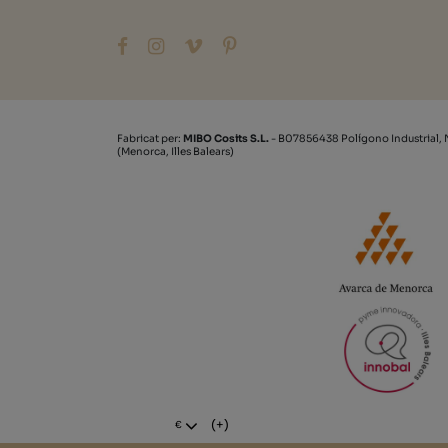
Fabricat per:
MIBO Cosits S.L.
- B07856438 Polígono Industrial, 
(Menorca, Illes Balears)
(+)
€