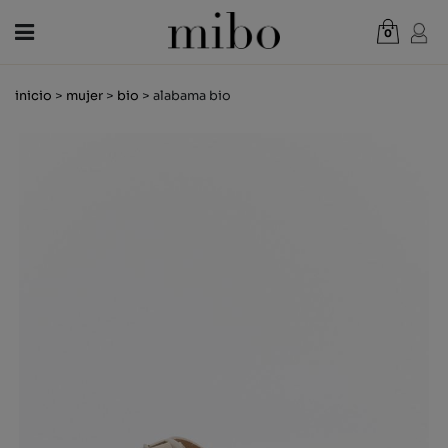
0
Total:
0,00 €
inicio
>
mujer
>
bio
> alabama bio
VER CESTA
MUJER
HOMBRE
NIÑOS
NOVEDADES
VALE REGALO
TIENDAS
OUTLET
ES