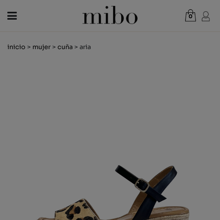
0
Total:
0,00 €
inicio
>
mujer
>
cuña
> aria
VER CESTA
MUJER
HOMBRE
NIÑOS
NOVEDADES
VALE REGALO
TIENDAS
OUTLET
ES