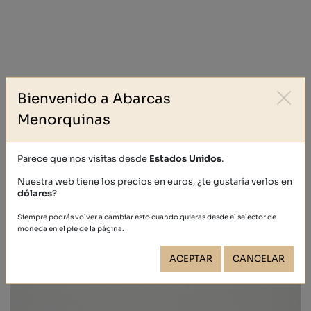
Bienvenido a Abarcas
Menorquinas
ENVÍOS (?)
DEVOLUCIONES (?)
Parece que nos visitas desde
Estados Unidos
.
Nuestra web tiene los precios en euros, ¿te gustaría verlos en
dólares
?
Siempre podrás volver a cambiar esto cuando quieras desde el selector de
Otras personas también compraron
moneda en el pie de la página.
ACEPTAR
CANCELAR