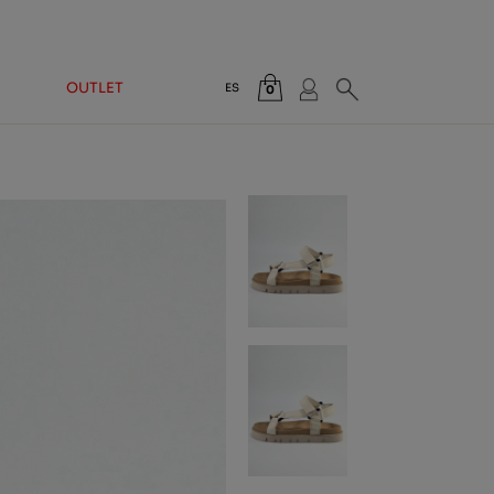
OUTLET
ES
0
Total:
0,00 €
VER CESTA