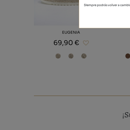
Siempre podrás volver a cambia
EUGENIA
69,90 €
¡S