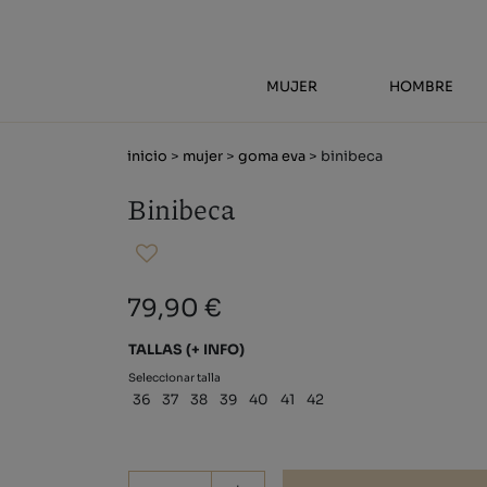
MUJER
HOMBRE
inicio
>
mujer
>
goma eva
> binibeca
Binibeca
79,90 €
TALLAS
(+ INFO)
Seleccionar talla
36
37
38
39
40
41
42