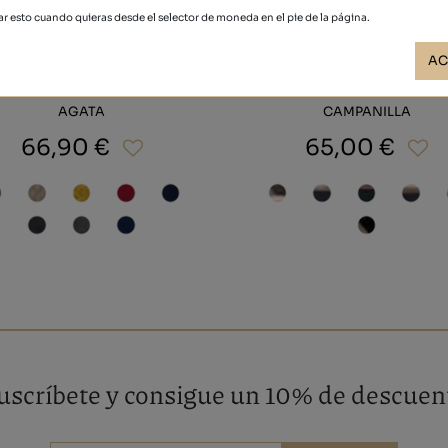
r esto cuando quieras desde el selector de moneda en el pie de la página.
AC
AGATA
CAMPANILLA
66,90 €
65,00 €
uscríbete y consigue un 10% de descuen