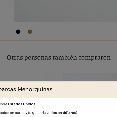
Otras personas también compraron
barcas Menorquinas
desde
Estados Unidos
.
ecios en euros, ¿te gustaría verlos en
dólares
?