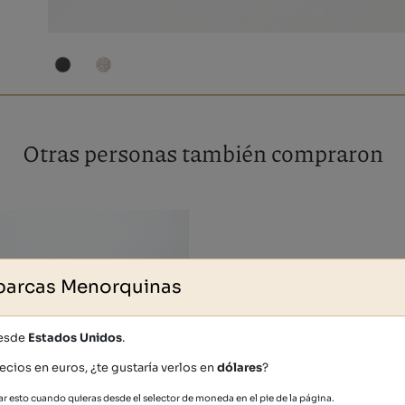
Otras personas también compraron
barcas Menorquinas
desde
Estados Unidos
.
ecios en euros, ¿te gustaría verlos en
dólares
?
r esto cuando quieras desde el selector de moneda en el pie de la página.