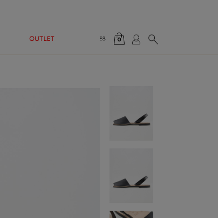
OUTLET
ES
0
Total:
0,00 €
VER CESTA