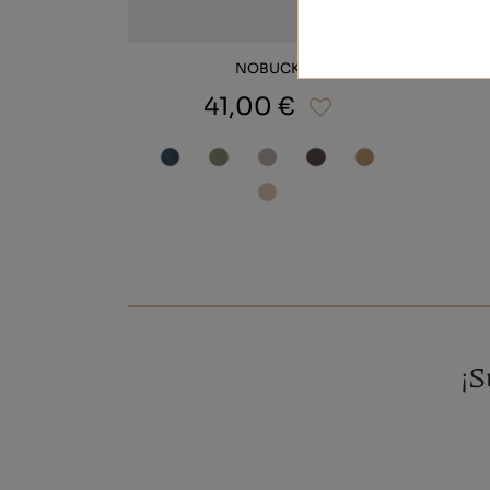
NOBUCK
41,00 €
¡S