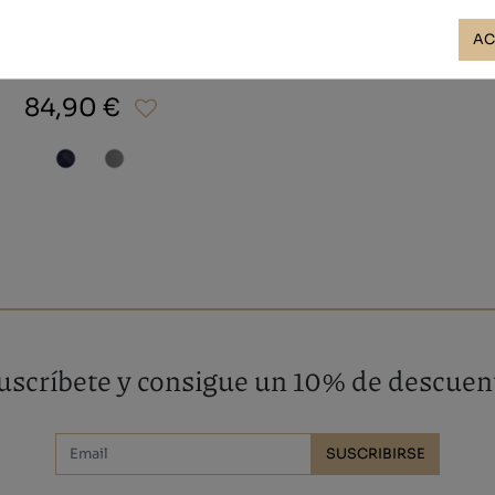
AC
NAIRA
84,90 €
uscríbete y consigue un 10% de descuen
SUSCRIBIRSE