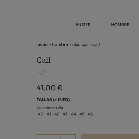
MUJER
HOMBRE
inicio
>
hombre
>
clásicas
> calf
Calf
41,00 €
TALLAS
(+ INFO)
Seleccionar talla
40
41
42
43
44
45
46