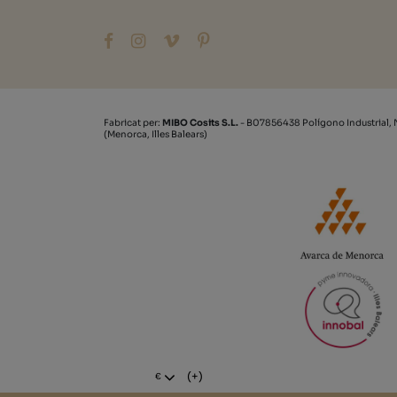
Fabricat per:
MIBO Cosits S.L.
- B07856438 Polígono Industrial, 
(Menorca, Illes Balears)
(+)
€