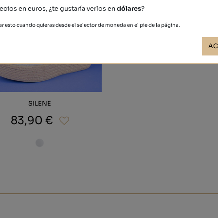
ecios en euros, ¿te gustaría verlos en
dólares
?
r esto cuando quieras desde el selector de moneda en el pie de la página.
AC
SILENE
83,90 €