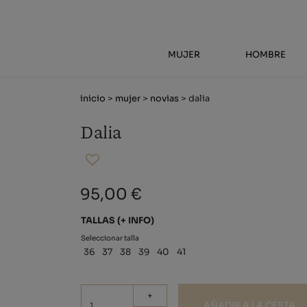
MUJER
HOMBRE
inicio
>
mujer
>
novias
> dalia
Dalia
95,00 €
TALLAS
(+ INFO)
Seleccionar talla
36
37
38
39
40
41
+
AÑADIR A LA CESTA