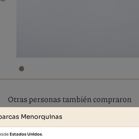
rlo
Otras personas también compraron
barcas Menorquinas
desde
Estados Unidos
.