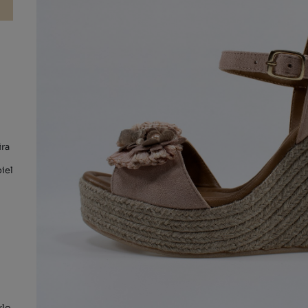
ira
piel