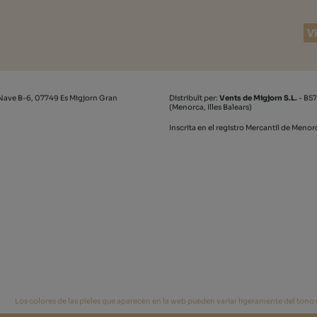
Nave B-6, 07749 Es Migjorn Gran
Distribuït per:
Vents de Migjorn S.L.
- B57
(Menorca, Illes Balears)
Inscrita en el registro Mercantil de Meno
Los colores de las pieles que aparecen en la web pueden variar ligeramente del tono re