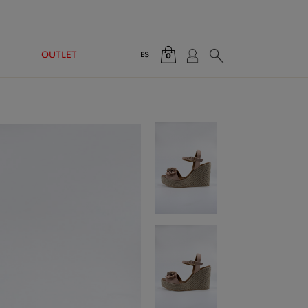
OUTLET
ES
0
Total:
0,00 €
VER CESTA