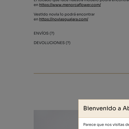
El tocado que luce nuestra modelo podrá encontra
en
https://www.menorcaflower.com/
Vestido novia lo podrá encontrar
en
https://noviasguajara.com/
ENVÍOS (?)
DEVOLUCIONES (?)
Bienvenido a A
Parece que nos visitas 