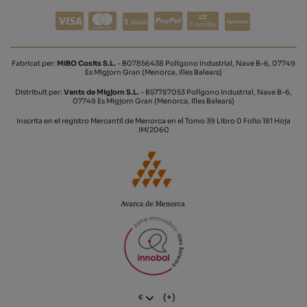
Transfer
Fabricat per:
MIBO Cosits S.L.
- B07856438 Polígono Industrial, Nave B-6, 07749
Es Migjorn Gran (Menorca, Illes Balears)
Distribuït per:
Vents de Migjorn S.L.
- B57787053 Polígono Industrial, Nave B-6,
07749 Es Migjorn Gran (Menorca, Illes Balears)
Inscrita en el registro Mercantil de Menorca en el Tomo 39 Libro 0 Folio 181 Hoja
IM/2060
(+)
€