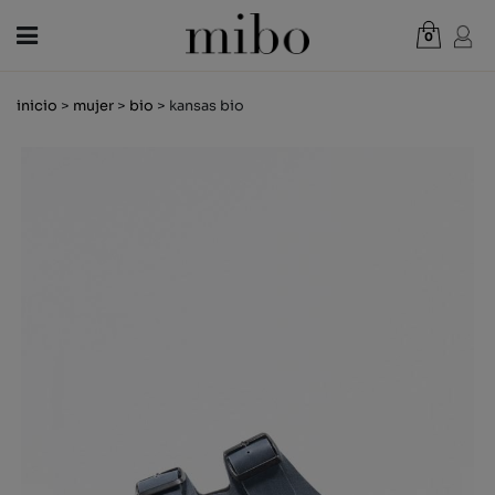
0
Total:
0,00 €
inicio
>
mujer
>
bio
> kansas bio
VER CESTA
MUJER
HOMBRE
NIÑOS
NOVEDADES
VALE REGALO
TIENDAS
OUTLET
ES