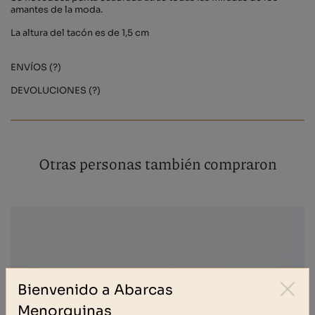
amantes de la moda.
La altura del tacón es de 1,5 cm
ENVÍOS (?)
DEVOLUCIONES (?)
Otras personas también compraron
Bienvenido a Abarcas
Menorquinas