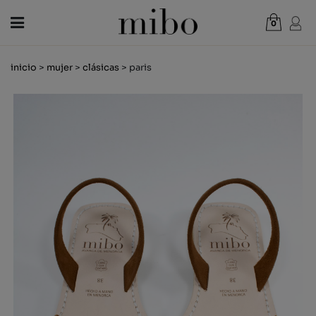
0
Total:
0,00 €
inicio
>
mujer
>
clásicas
> paris
VER CESTA
MUJER
HOMBRE
NIÑOS
NOVEDADES
VALE REGALO
TIENDAS
OUTLET
ES