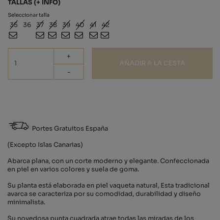
TALLAS
(+ INFO)
Seleccionar talla
35
36
37
38
39
40
41
42
+
AÑADIR A LA CESTA
-
Portes Gratuitos España
(Excepto Islas Canarias)
Abarca plana, con un corte moderno y elegante. Confeccionada
en piel en varios colores y suela de goma.
Su planta está elaborada en piel vaqueta natural, Esta tradicional
avarca se caracteriza por su comodidad, durabilidad y diseño
minimalista.
Su novedosa punta cuadrada atrae todas las miradas de los