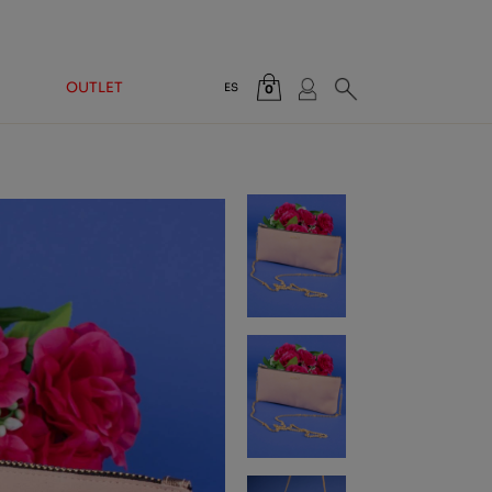
OUTLET
ES
0
Total:
0,00 €
VER CESTA