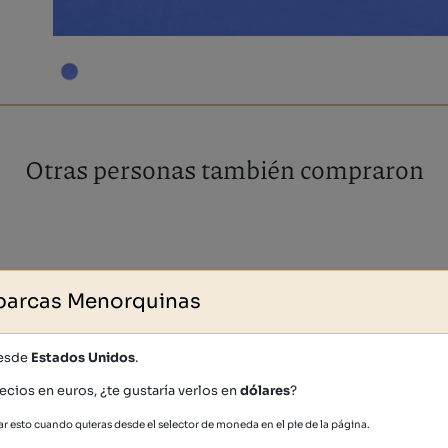
Otras personas también compraron
barcas Menorquinas
desde
Estados Unidos
.
ecios en euros, ¿te gustaría verlos en
dólares
?
r esto cuando quieras desde el selector de moneda en el pie de la página.