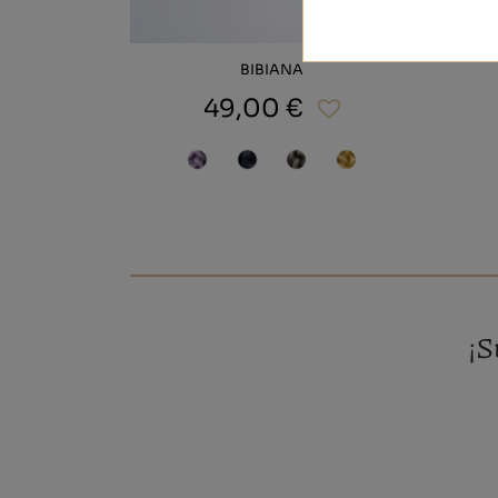
BIBIANA
49,00 €
¡S