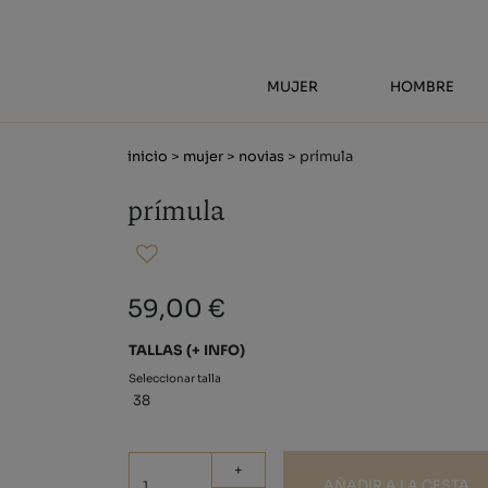
MUJER
HOMBRE
inicio
>
mujer
>
novias
> prímula
prímula
59,00 €
TALLAS
(+ INFO)
Seleccionar talla
38
+
AÑADIR A LA CESTA