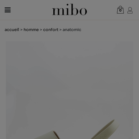
0
Total:
0,00 €
accueil
>
homme
>
confort
> anatomic
VOIR PANIER
FEMME
HOMME
ENFANT
NOUVELLES
CHÈQUE CADEAU
BOUTIQUES
OUTLET
FR