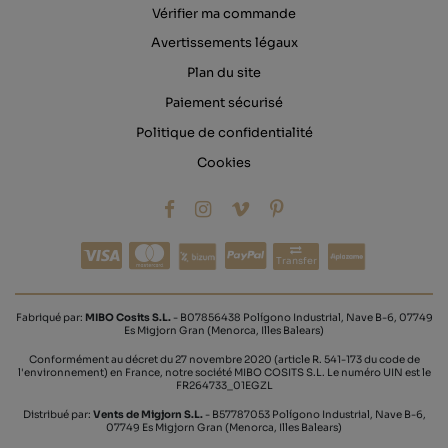
Vérifier ma commande
Avertissements légaux
Plan du site
Paiement sécurisé
Politique de confidentialité
Cookies
Transfer
Fabriqué par:
MIBO Cosits S.L.
- B07856438 Polígono Industrial, Nave B-6, 07749
Es Migjorn Gran (Menorca, Illes Balears)
Conformément au décret du 27 novembre 2020 (article R. 541-173 du code de
l'environnement) en France, notre société MIBO COSITS S.L. Le numéro UIN est le
FR264733_01EGZL
Distribué par:
Vents de Migjorn S.L.
- B57787053 Polígono Industrial, Nave B-6,
07749 Es Migjorn Gran (Menorca, Illes Balears)