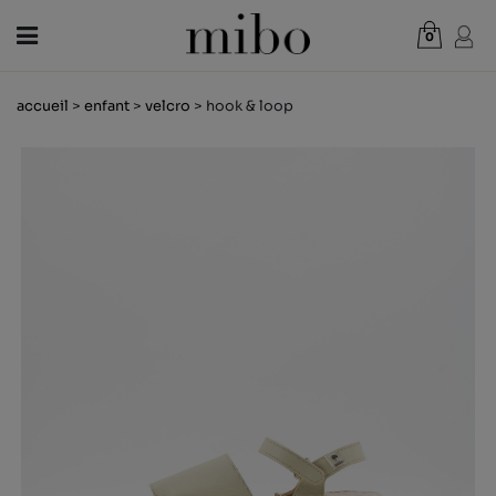
0
Total:
0,00 €
accueil
>
enfant
>
velcro
> hook & loop
VOIR PANIER
FEMME
HOMME
ENFANT
NOUVELLES
CHÈQUE CADEAU
BOUTIQUES
OUTLET
FR