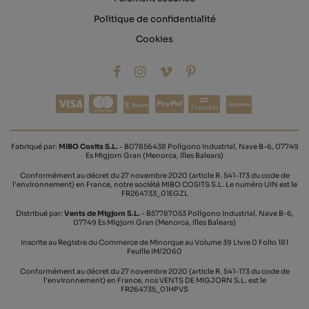
Politique de confidentialité
Cookies
Transfer
Fabriqué par:
MIBO Cosits S.L.
- B07856438 Polígono Industrial, Nave B-6, 07749
Es Migjorn Gran (Menorca, Illes Balears)
Conformément au décret du 27 novembre 2020 (article R. 541-173 du code de
l'environnement) en France, notre société MIBO COSITS S.L. Le numéro UIN est le
FR264733_01EGZL
Distribué par:
Vents de Migjorn S.L.
- B57787053 Polígono Industrial, Nave B-6,
07749 Es Migjorn Gran (Menorca, Illes Balears)
Inscrite au Registre du Commerce de Minorque au Volume 39 Livre 0 Folio 181
Feuille IM/2060
Conformément au décret du 27 novembre 2020 (article R. 541-173 du code de
l'environnement) en France, nos VENTS DE MIGJORN S.L. est le
FR264735_01HPVS