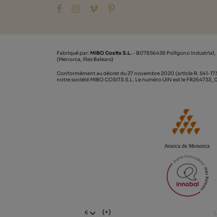
Fabriqué par:
MIBO Cosits S.L.
- B07856438 Polígono Industrial,
(Menorca, Illes Balears)
Conformément au décret du 27 novembre 2020 (article R. 541-173
notre société MIBO COSITS S.L. Le numéro UIN est le FR264733
(+)
L
€