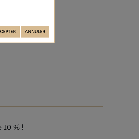
CEPTER
ANNULER
 10 % !