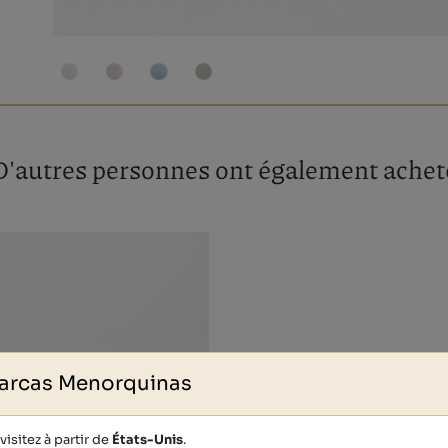
D'autres personnes ont également achet
arcas Menorquinas
isitez à partir de
États-Unis
.