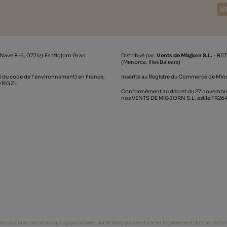
 Nave B-6, 07749 Es Migjorn Gran
Distribué par:
Vents de Migjorn S.L.
- B57
(Menorca, Illes Balears)
 du code de l'environnement) en France,
Inscrite au Registre du Commerce de Mino
_01EGZL
Conformément au décret du 27 novembre 2
nos VENTS DE MIGJORN S.L. est le FR2
es couleurs des skins qui apparaissent sur le Web peuvent varier légèrement du ton réel en