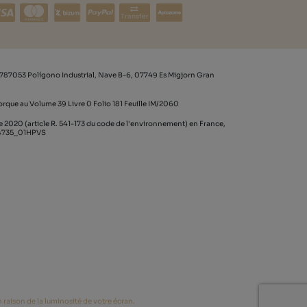
Transfer
787053 Polígono Industrial, Nave B-6, 07749 Es Migjorn Gran
rque au Volume 39 Livre 0 Folio 181 Feuille IM/2060
020 (article R. 541-173 du code de l'environnement) en France,
64735_01HPVS
 raison de la luminosité de votre écran.