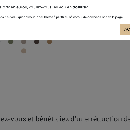
s prix en euros, voulez-vous les voir en
dollars
?
r à nouveau quand vous le souhaitez à partir du sélecteur de devise en bas de la page.
NOBUCK
41,00 €
AC
z-vous et bénéficiez d'une réduction de