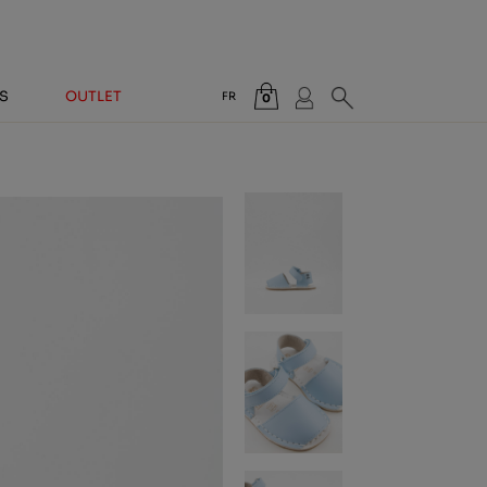
S
OUTLET
FR
0
Total:
0,00 €
VOIR PANIER