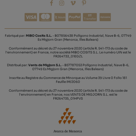
Transfer
Fabriqué par:
MIBO Cosits S.L.
- B07856438 Polígono Industrial, Nave B-6, 07749
Es Migjorn Gran (Menorca, Illes Balears)
Conformément au décret du 27 novembre 2020 (article R. 541-173 du code de
l'environnement) en France, notre société MIBO COSITS S.L. Le numéro UIN est le
FR264733_01EGZL
Distribué par:
Vents de Migjorn S.L.
- B57787053 Polígono Industrial, Nave B-6,
07749 Es Migjorn Gran (Menorca, Illes Balears)
Inscrite au Registre du Commerce de Minorque au Volume 39 Livre 0 Folio 181
Feuille IM/2060
Conformément au décret du 27 novembre 2020 (article R. 541-173 du code de
l'environnement) en France, nos VENTS DE MIGJORN S.L. est le
FR264735_01HPVS