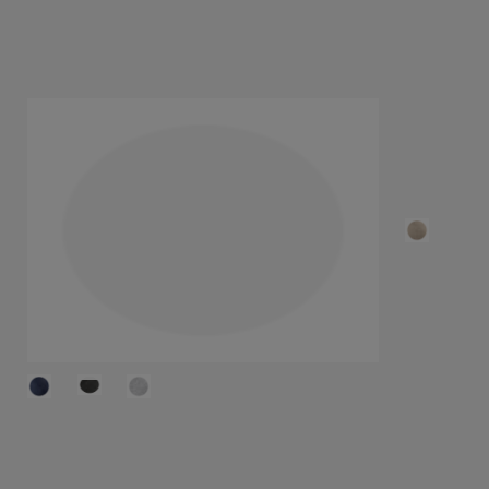
46,40 €
COLORIS
POINTURES
(+ INFO)
Sélectionnez la taille