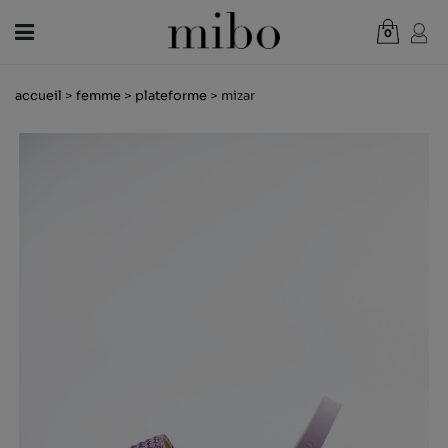
0
Total:
0,00 €
accueil
>
femme
>
plateforme
> mizar
VOIR PANIER
FEMME
HOMME
ENFANT
NOUVELLES
CHÈQUE CADEAU
BOUTIQUES
OUTLET
FR