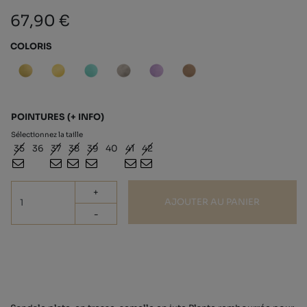
67,90 €
COLORIS
POINTURES
(+ INFO)
Sélectionnez la taille
35
36
37
38
39
40
41
42
+
AJOUTER AU PANIER
-