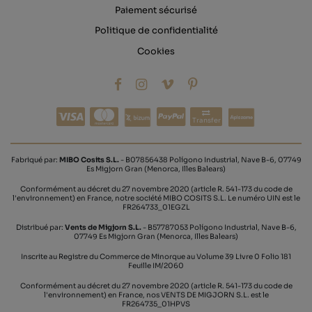
Paiement sécurisé
Politique de confidentialité
Cookies
Transfer
Fabriqué par:
MIBO Cosits S.L.
- B07856438 Polígono Industrial, Nave B-6, 07749
Es Migjorn Gran (Menorca, Illes Balears)
Conformément au décret du 27 novembre 2020 (article R. 541-173 du code de
l'environnement) en France, notre société MIBO COSITS S.L. Le numéro UIN est le
FR264733_01EGZL
Distribué par:
Vents de Migjorn S.L.
- B57787053 Polígono Industrial, Nave B-6,
07749 Es Migjorn Gran (Menorca, Illes Balears)
Inscrite au Registre du Commerce de Minorque au Volume 39 Livre 0 Folio 181
Feuille IM/2060
Conformément au décret du 27 novembre 2020 (article R. 541-173 du code de
l'environnement) en France, nos VENTS DE MIGJORN S.L. est le
FR264735_01HPVS